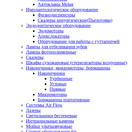
Автоклавы Melag
Имплантологическое оборудование
Физиодиспенсеры
Скалеры хирургические(Пьезотомы)
Эндодонтическое оборудование
Эндомоторы
Апекслокаторы
Оборудование для работы с гуттаперчей
Лампы для отбеливания зубов
Лампы фотополимерные
Скалеры
Шкафы сухожаровые (стерилизаторы воздушные)
Наконечники, микромоторы, бормашины
Наконечники
Турбинные
Угловые
Прямые
Микромоторы
Бормашины портативные
Системы Air Flow
Лазеры
Светильники бестеневые
Интраоральные камеры
Мойки ультразвуковые
Стомат оборудование б/у