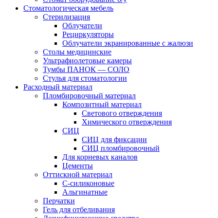
Стоматологическая мебель
Стерилизация
Облучатели
Рециркуляторы
Облучатели экранированные с жалюзи
Столы медицинские
Ультрафиолетовые камеры
Тумбы ПАНОК — СОЛО
Стулья для стоматологии
Расходный материал
Пломбировочный материал
Композитный материал
Светового отверждения
Химического отверждения
СИЦ
СИЦ для фиксации
СИЦ пломбировочный
Для корневых каналов
Цементы
Оттискной материал
С-силиконовые
Альгинатные
Перчатки
Гель для отбеливания