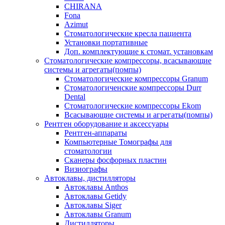
CHIRANA
Fona
Azimut
Стоматологические кресла пациента
Установки портативные
Доп. комплектующие к стомат. установкам
Стоматологические компрессоры, всасывающие
системы и агрегаты(помпы)
Стоматологические компрессоры Granum
Стоматологиченские компрессоры Durr
Dental
Стоматологические компрессоры Ekom
Всасывающие системы и агрегаты(помпы)
Рентген оборудование и аксессуары
Рентген-аппараты
Компьютерные Томографы для
стоматологии
Сканеры фосфорных пластин
Визиографы
Автоклавы, дистилляторы
Автоклавы Anthos
Автоклавы Getidy
Автоклавы Siger
Автоклавы Granum
Дистилляторы