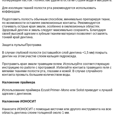
полирующей пастой. Полностью удалить остатки струей воды и высушить.
Для изоляции тканей полости рта рекомендуется использовать
коффердам.
Подготовить полость обычным способом, минимально препарируя ткани,
по возможности оставляя окклюзионные контакты. Рекомендуется
стачивать острые края эмали, особенно в окклюзионных областях.
Здоровый дентин и эмаль следует максимально сохранять. Благодаря
своей высокой адгезии к зубным тканям материал позволяет оставлять
тонкий край дентина.
Защита пульпы/Протравка
В случае глубокой полости (оставшийся слой дентина <1,5 мм) покрыть
дентин на этом участке слоем кальция гидроксида.
Протравить края эмали травящим гелем. Используйте соответствующую
инструкцию по работе с протравкой. Избегайте контакта травящего геля с
мягкими тканями полости рта, глазами и кожей. В случае случайного
контакта промыть большим количеством воды.
Наложение праймера
Использование праймера Ecusit Primer–Mono или Solist приводит к лучшей
адгезии с дентином.
Наложение ИОНОCИТ
Нанесите ИОНОCИТ с помощью кисточки или другого инструмента на всю
область дентина слоем толщиной около 1 мм.