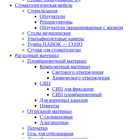
Стоматологическая мебель
Стерилизация
Облучатели
Рециркуляторы
Облучатели экранированные с жалюзи
Столы медицинские
Ультрафиолетовые камеры
Тумбы ПАНОК — СОЛО
Стулья для стоматологии
Расходный материал
Пломбировочный материал
Композитный материал
Светового отверждения
Химического отверждения
СИЦ
СИЦ для фиксации
СИЦ пломбировочный
Для корневых каналов
Цементы
Оттискной материал
С-силиконовые
Альгинатные
Перчатки
Гель для отбеливания