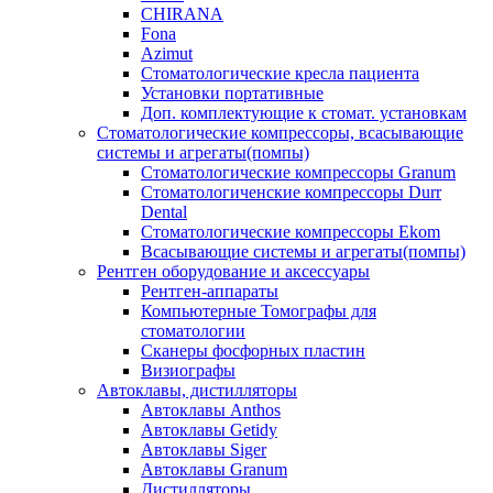
CHIRANA
Fona
Azimut
Стоматологические кресла пациента
Установки портативные
Доп. комплектующие к стомат. установкам
Стоматологические компрессоры, всасывающие
системы и агрегаты(помпы)
Стоматологические компрессоры Granum
Стоматологиченские компрессоры Durr
Dental
Стоматологические компрессоры Ekom
Всасывающие системы и агрегаты(помпы)
Рентген оборудование и аксессуары
Рентген-аппараты
Компьютерные Томографы для
стоматологии
Сканеры фосфорных пластин
Визиографы
Автоклавы, дистилляторы
Автоклавы Anthos
Автоклавы Getidy
Автоклавы Siger
Автоклавы Granum
Дистилляторы