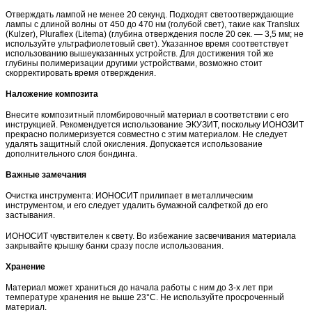
Отверждать лампой не менее 20 секунд. Подходят светоотверждающие
лампы с длиной волны от 450 до 470 нм (голубой свет), такие как Translux
(Kulzer), Pluraflex (Litema) (глубина отверждения после 20 сек. — 3,5 мм; не
используйте ультрафиолетовый свет). Указанное время соответствует
использованию вышеуказанных устройств. Для достижения той же
глубины полимеризации другими устройствами, возможно стоит
скорректировать время отверждения.
Наложение композита
Внесите композитный пломбировочный материал в соответствии с его
инструкцией. Рекомендуется использование ЭКУЗИТ, поскольку ИОНОЗИТ
прекрасно полимеризуется совместно с этим материалом. Не следует
удалять защитный слой окисления. Допускается использование
дополнительного слоя бондинга.
Важные замечания
Очистка инструмента: ИОНОCИТ прилипает в металлическим
инструментом, и его следует удалить бумажной салфеткой до его
застывания.
ИОНОCИТ чувствителен к свету. Во избежание засвечивания материала
закрывайте крышку банки сразу после использования.
Хранение
Материал может храниться до начала работы с ним до 3-х лет при
температуре хранения не выше 23°С. Не используйте просроченный
материал.