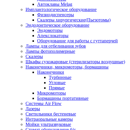
Автоклавы Melag
Имплантологическое оборудование
Физиодиспенсеры
Скалеры хирургические(Пьезотомы)
Эндодонтическое оборудование
Эндомоторы
Апекслокаторы
Оборудование для работы с гуттаперчей
Лампы для отбеливания зубов
Лампы фотополимерные
Скалеры
Шкафы сухожаровые (стерилизаторы воздушные)
Наконечники, микромоторы, бормашины
Наконечники
Турбинные
Угловые
Прямые
Микромоторы
Бормашины портативные
Системы Air Flow
Лазеры
Светильники бестеневые
Интраоральные камеры
Мойки ультразвуковые
Стомат оборудование б/у