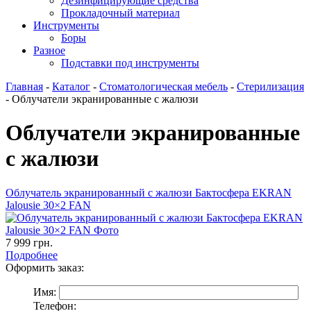
Дезинфицирующие средства
Прокладочный материал
Инструменты
Боры
Разное
Подставки под инструменты
Главная
-
Каталог
-
Стоматологическая мебель
-
Стерилизация
-
Облучатели экранированные с жалюзи
Облучатели экранированные
с жалюзи
Облучатель экранированный с жалюзи Бактосфера EKRAN
Jalousie 30×2 FAN
7 999
грн.
Подробнее
Оформить заказ:
Имя:
Телефон: