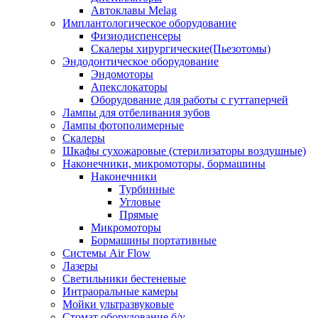
Автоклавы Melag
Имплантологическое оборудование
Физиодиспенсеры
Скалеры хирургические(Пьезотомы)
Эндодонтическое оборудование
Эндомоторы
Апекслокаторы
Оборудование для работы с гуттаперчей
Лампы для отбеливания зубов
Лампы фотополимерные
Скалеры
Шкафы сухожаровые (стерилизаторы воздушные)
Наконечники, микромоторы, бормашины
Наконечники
Турбинные
Угловые
Прямые
Микромоторы
Бормашины портативные
Системы Air Flow
Лазеры
Светильники бестеневые
Интраоральные камеры
Мойки ультразвуковые
Стомат оборудование б/у