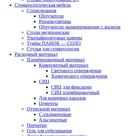
Стоматологическая мебель
Стерилизация
Облучатели
Рециркуляторы
Облучатели экранированные с жалюзи
Столы медицинские
Ультрафиолетовые камеры
Тумбы ПАНОК — СОЛО
Стулья для стоматологии
Расходный материал
Пломбировочный материал
Композитный материал
Светового отверждения
Химического отверждения
СИЦ
СИЦ для фиксации
СИЦ пломбировочный
Для корневых каналов
Цементы
Оттискной материал
С-силиконовые
Альгинатные
Перчатки
Гель для отбеливания