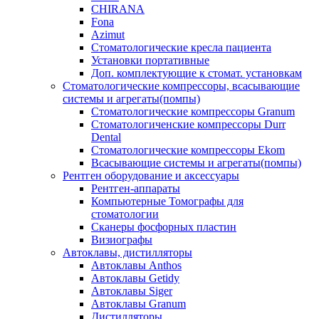
CHIRANA
Fona
Azimut
Стоматологические кресла пациента
Установки портативные
Доп. комплектующие к стомат. установкам
Стоматологические компрессоры, всасывающие
системы и агрегаты(помпы)
Стоматологические компрессоры Granum
Стоматологиченские компрессоры Durr
Dental
Стоматологические компрессоры Ekom
Всасывающие системы и агрегаты(помпы)
Рентген оборудование и аксессуары
Рентген-аппараты
Компьютерные Томографы для
стоматологии
Сканеры фосфорных пластин
Визиографы
Автоклавы, дистилляторы
Автоклавы Anthos
Автоклавы Getidy
Автоклавы Siger
Автоклавы Granum
Дистилляторы