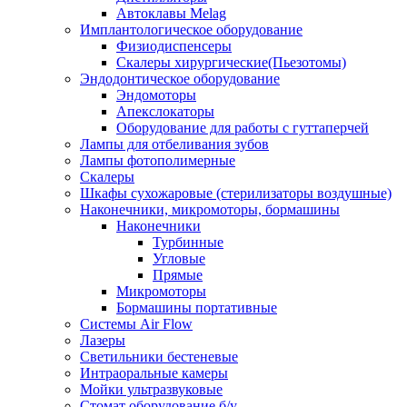
Автоклавы Melag
Имплантологическое оборудование
Физиодиспенсеры
Скалеры хирургические(Пьезотомы)
Эндодонтическое оборудование
Эндомоторы
Апекслокаторы
Оборудование для работы с гуттаперчей
Лампы для отбеливания зубов
Лампы фотополимерные
Скалеры
Шкафы сухожаровые (стерилизаторы воздушные)
Наконечники, микромоторы, бормашины
Наконечники
Турбинные
Угловые
Прямые
Микромоторы
Бормашины портативные
Системы Air Flow
Лазеры
Светильники бестеневые
Интраоральные камеры
Мойки ультразвуковые
Стомат оборудование б/у