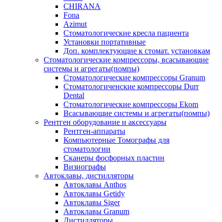
CHIRANA
Fona
Azimut
Стоматологические кресла пациента
Установки портативные
Доп. комплектующие к стомат. установкам
Стоматологические компрессоры, всасывающие
системы и агрегаты(помпы)
Стоматологические компрессоры Granum
Стоматологиченские компрессоры Durr
Dental
Стоматологические компрессоры Ekom
Всасывающие системы и агрегаты(помпы)
Рентген оборудование и аксессуары
Рентген-аппараты
Компьютерные Томографы для
стоматологии
Сканеры фосфорных пластин
Визиографы
Автоклавы, дистилляторы
Автоклавы Anthos
Автоклавы Getidy
Автоклавы Siger
Автоклавы Granum
Дистилляторы