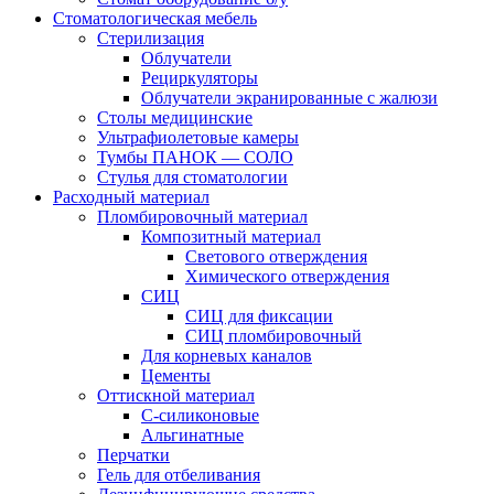
Стоматологическая мебель
Стерилизация
Облучатели
Рециркуляторы
Облучатели экранированные с жалюзи
Столы медицинские
Ультрафиолетовые камеры
Тумбы ПАНОК — СОЛО
Стулья для стоматологии
Расходный материал
Пломбировочный материал
Композитный материал
Светового отверждения
Химического отверждения
СИЦ
СИЦ для фиксации
СИЦ пломбировочный
Для корневых каналов
Цементы
Оттискной материал
С-силиконовые
Альгинатные
Перчатки
Гель для отбеливания