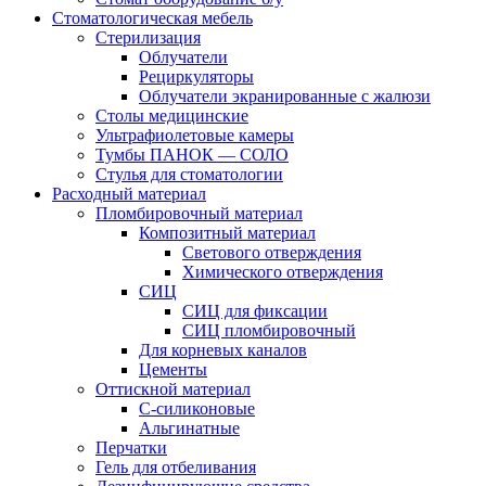
Стоматологическая мебель
Стерилизация
Облучатели
Рециркуляторы
Облучатели экранированные с жалюзи
Столы медицинские
Ультрафиолетовые камеры
Тумбы ПАНОК — СОЛО
Стулья для стоматологии
Расходный материал
Пломбировочный материал
Композитный материал
Светового отверждения
Химического отверждения
СИЦ
СИЦ для фиксации
СИЦ пломбировочный
Для корневых каналов
Цементы
Оттискной материал
С-силиконовые
Альгинатные
Перчатки
Гель для отбеливания