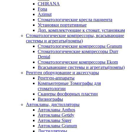
CHIRANA
Fona
Azimut
Стоматологические кресла пациента
Установки портативные
Доп. комплектующие к стомат. установкам
Стоматологические компрессоры, всасывающие
системы и агрегаты(помпы)
Стоматологические компрессоры Granum
Стоматологиченские компрессоры Durr
Dental
Стоматологические компрессоры Ekom
Всасывающие системы и агрегаты(помпы)
Рентген оборудование и аксессуары
Рентген-аппараты
Компьютерные Томографы для
стоматологии
Сканеры фосфорных пластин
Визиографы
Автоклавы, дистилляторы
Автоклавы Anthos
Автоклавы Getidy
Автоклавы Siger
Автоклавы Granum
Дистилляторы