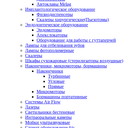
Автоклавы Melag
Имплантологическое оборудование
Физиодиспенсеры
Скалеры хирургические(Пьезотомы)
Эндодонтическое оборудование
Эндомоторы
Апекслокаторы
Оборудование для работы с гуттаперчей
Лампы для отбеливания зубов
Лампы фотополимерные
Скалеры
Шкафы сухожаровые (стерилизаторы воздушные)
Наконечники, микромоторы, бормашины
Наконечники
Турбинные
Угловые
Прямые
Микромоторы
Бормашины портативные
Системы Air Flow
Лазеры
Светильники бестеневые
Интраоральные камеры
Мойки ультразвуковые
Стомат оборудование б/у