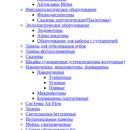
Автоклавы Melag
Имплантологическое оборудование
Физиодиспенсеры
Скалеры хирургические(Пьезотомы)
Эндодонтическое оборудование
Эндомоторы
Апекслокаторы
Оборудование для работы с гуттаперчей
Лампы для отбеливания зубов
Лампы фотополимерные
Скалеры
Шкафы сухожаровые (стерилизаторы воздушные)
Наконечники, микромоторы, бормашины
Наконечники
Турбинные
Угловые
Прямые
Микромоторы
Бормашины портативные
Системы Air Flow
Лазеры
Светильники бестеневые
Интраоральные камеры
Мойки ультразвуковые
Стомат оборудование б/у