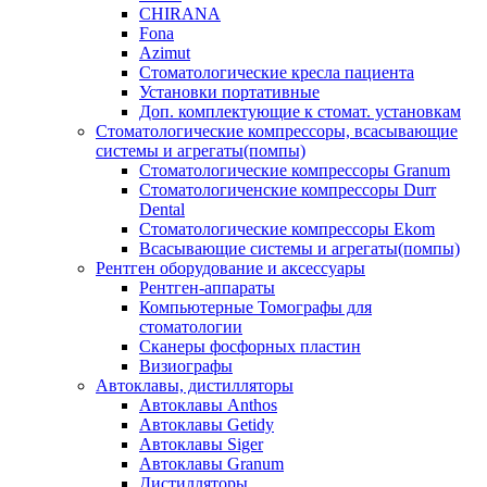
CHIRANA
Fona
Azimut
Стоматологические кресла пациента
Установки портативные
Доп. комплектующие к стомат. установкам
Стоматологические компрессоры, всасывающие
системы и агрегаты(помпы)
Стоматологические компрессоры Granum
Стоматологиченские компрессоры Durr
Dental
Стоматологические компрессоры Ekom
Всасывающие системы и агрегаты(помпы)
Рентген оборудование и аксессуары
Рентген-аппараты
Компьютерные Томографы для
стоматологии
Сканеры фосфорных пластин
Визиографы
Автоклавы, дистилляторы
Автоклавы Anthos
Автоклавы Getidy
Автоклавы Siger
Автоклавы Granum
Дистилляторы