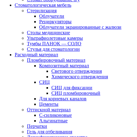
Стоматологическая мебель
Стерилизация
Облучатели
Рециркуляторы
Облучатели экранированные с жалюзи
Столы медицинские
Ультрафиолетовые камеры
Тумбы ПАНОК — СОЛО
Стулья для стоматологии
Расходный материал
Пломбировочный материал
Композитный материал
Светового отверждения
Химического отверждения
СИЦ
СИЦ для фиксации
СИЦ пломбировочный
Для корневых каналов
Цементы
Оттискной материал
С-силиконовые
Альгинатные
Перчатки
Гель для отбеливания