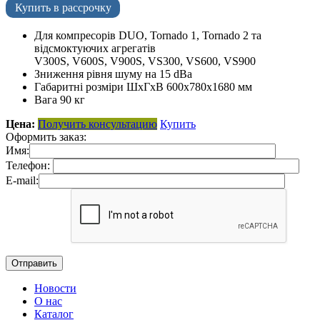
Купить в рассрочку
Для компресорів DUO, Tornado 1, Tornado 2 та
відсмоктуючих агрегатів
V300S, V600S, V900S, VS300, VS600, VS900
Зниження рівня шуму на 15 dBa
Габаритні розміри ШхГхВ 600х780х1680 мм
Вага 90 кг
Цена:
Получить консультацию
Купить
Оформить заказ:
Имя:
Телефон:
E-mail:
Новости
О нас
Каталог