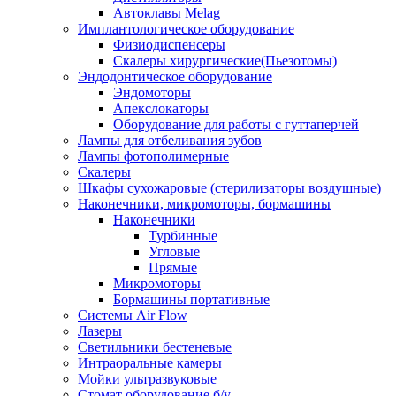
Автоклавы Melag
Имплантологическое оборудование
Физиодиспенсеры
Скалеры хирургические(Пьезотомы)
Эндодонтическое оборудование
Эндомоторы
Апекслокаторы
Оборудование для работы с гуттаперчей
Лампы для отбеливания зубов
Лампы фотополимерные
Скалеры
Шкафы сухожаровые (стерилизаторы воздушные)
Наконечники, микромоторы, бормашины
Наконечники
Турбинные
Угловые
Прямые
Микромоторы
Бормашины портативные
Системы Air Flow
Лазеры
Светильники бестеневые
Интраоральные камеры
Мойки ультразвуковые
Стомат оборудование б/у