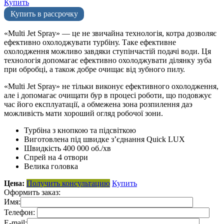
Купить
Купить в рассрочку
«Multi Jet Spray» — це не звичайна технологія, котра дозволяє
ефективно охолоджувати турбіну. Таке ефективне
охолодження можливо завдяки ступінчастій подачі води. Ця
технологія допомагає ефективно охолоджувати ділянку зуба
при обробці, а також добре очищає від зубного пилу.
«Multi Jet Spray» не тільки виконує ефективного охолодження,
але і допомагає очищати бур в процесі роботи, що подовжує
час його експлуатації, а обмежена зона розпилення даэ
можливість мати хороший огляд робочої зони.
Турбіна з кнопкою та підсвіткою
Виготовлена під швидке з’єднання Quick LUX
Швидкість 400 000 об./хв
Спрей на 4 отвори
Велика головка
Цена:
Получить консультацию
Купить
Оформить заказ:
Имя:
Телефон:
E-mail: