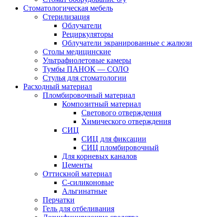
Стоматологическая мебель
Стерилизация
Облучатели
Рециркуляторы
Облучатели экранированные с жалюзи
Столы медицинские
Ультрафиолетовые камеры
Тумбы ПАНОК — СОЛО
Стулья для стоматологии
Расходный материал
Пломбировочный материал
Композитный материал
Светового отверждения
Химического отверждения
СИЦ
СИЦ для фиксации
СИЦ пломбировочный
Для корневых каналов
Цементы
Оттискной материал
С-силиконовые
Альгинатные
Перчатки
Гель для отбеливания