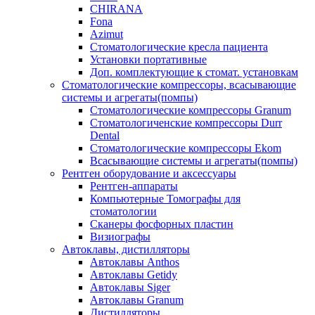
CHIRANA
Fona
Azimut
Стоматологические кресла пациента
Установки портативные
Доп. комплектующие к стомат. установкам
Стоматологические компрессоры, всасывающие
системы и агрегаты(помпы)
Стоматологические компрессоры Granum
Стоматологиченские компрессоры Durr
Dental
Стоматологические компрессоры Ekom
Всасывающие системы и агрегаты(помпы)
Рентген оборудование и аксессуары
Рентген-аппараты
Компьютерные Томографы для
стоматологии
Сканеры фосфорных пластин
Визиографы
Автоклавы, дистилляторы
Автоклавы Anthos
Автоклавы Getidy
Автоклавы Siger
Автоклавы Granum
Дистилляторы