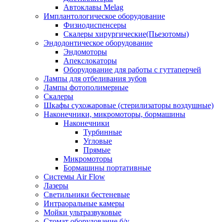
Автоклавы Melag
Имплантологическое оборудование
Физиодиспенсеры
Скалеры хирургические(Пьезотомы)
Эндодонтическое оборудование
Эндомоторы
Апекслокаторы
Оборудование для работы с гуттаперчей
Лампы для отбеливания зубов
Лампы фотополимерные
Скалеры
Шкафы сухожаровые (стерилизаторы воздушные)
Наконечники, микромоторы, бормашины
Наконечники
Турбинные
Угловые
Прямые
Микромоторы
Бормашины портативные
Системы Air Flow
Лазеры
Светильники бестеневые
Интраоральные камеры
Мойки ультразвуковые
Стомат оборудование б/у