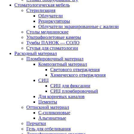
Стоматологическая мебель
Стерилизация
Облучатели
Рециркуляторы
Облучатели экранированные с жалюзи
Столы медицинские
Ультрафиолетовые камеры
Тумбы ПАНОК — СОЛО
Стулья для стоматологии
Расходный материал
Пломбировочный материал
Композитный материал
Светового отверждения
Химического отверждения
СИЦ
СИЦ для фиксации
СИЦ пломбировочный
Для корневых каналов
Цементы
Оттискной материал
С-силиконовые
Альгинатные
Перчатки
Гель для отбеливания