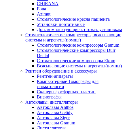
CHIRANA
Fona
Azimut
Стоматологические кресла пациента
Установки портативные
Доп. комплектующие к стомат. установкам
Стоматологические компрессоры, всасывающие
системы и агрегаты(помпы)
Стоматологические компрессоры Granum
Стоматологиченские компрессоры Durr
Dental
Стоматологические компрессоры Ekom
Всасывающие системы и агрегаты(помпы)
Рентген оборудование и аксессуары
Рентген-аппараты
Компьютерные Томографы для
стоматологии
Сканеры фосфорных пластин
Визиографы
Автоклавы, дистилляторы
Автоклавы Anthos
Автоклавы Getidy
Автоклавы Siger
Автоклавы Granum
Дистилляторы