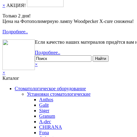
×
АКЦИЯ!
Только 2 дня!
Цена на Фотополимерную лампу Woodpecker X-cure снижена!
Подробнее..
Если качество наших материалов придётся вам 
Подробнее..
Найти
×
×
Каталог
Стоматологическое оборудование
Установки стоматологические
Anthos
Galit
Siger
Granum
A-dec
CHIRANA
Fona