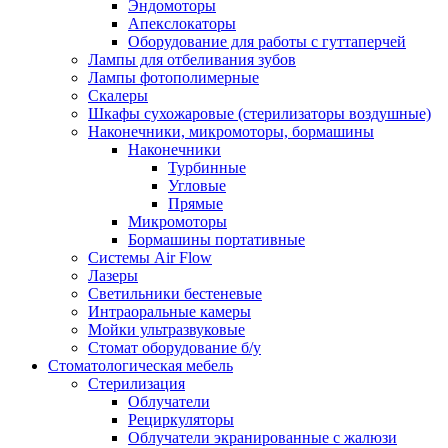
Эндомоторы
Апекслокаторы
Оборудование для работы с гуттаперчей
Лампы для отбеливания зубов
Лампы фотополимерные
Скалеры
Шкафы сухожаровые (стерилизаторы воздушные)
Наконечники, микромоторы, бормашины
Наконечники
Турбинные
Угловые
Прямые
Микромоторы
Бормашины портативные
Системы Air Flow
Лазеры
Светильники бестеневые
Интраоральные камеры
Мойки ультразвуковые
Стомат оборудование б/у
Стоматологическая мебель
Стерилизация
Облучатели
Рециркуляторы
Облучатели экранированные с жалюзи