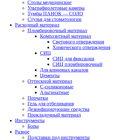
Столы медицинские
Ультрафиолетовые камеры
Тумбы ПАНОК — СОЛО
Стулья для стоматологии
Расходный материал
Пломбировочный материал
Композитный материал
Светового отверждения
Химического отверждения
СИЦ
СИЦ для фиксации
СИЦ пломбировочный
Для корневых каналов
Цементы
Оттискной материал
С-силиконовые
Альгинатные
Перчатки
Гель для отбеливания
Дезинфицирующие средства
Прокладочный материал
Инструменты
Боры
Разное
Подставки под инструменты