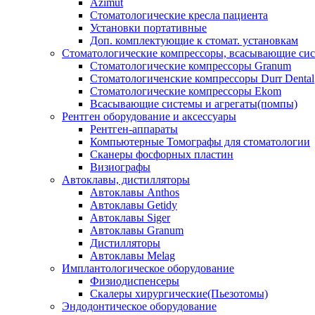
Azimut
Стоматологические кресла пациента
Установки портативные
Доп. комплектующие к стомат. установкам
Стоматологические компрессоры, всасывающие сис
Стоматологические компрессоры Granum
Стоматологиченские компрессоры Durr Dental
Стоматологические компрессоры Ekom
Всасывающие системы и агрегаты(помпы)
Рентген оборудование и аксессуары
Рентген-аппараты
Компьютерные Томографы для стоматологии
Сканеры фосфорных пластин
Визиографы
Автоклавы, дистилляторы
Автоклавы Anthos
Автоклавы Getidy
Автоклавы Siger
Автоклавы Granum
Дистилляторы
Автоклавы Melag
Имплантологическое оборудование
Физиодиспенсеры
Скалеры хирургические(Пьезотомы)
Эндодонтическое оборудование