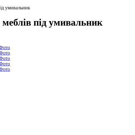
під умивальник
х меблів під умивальник