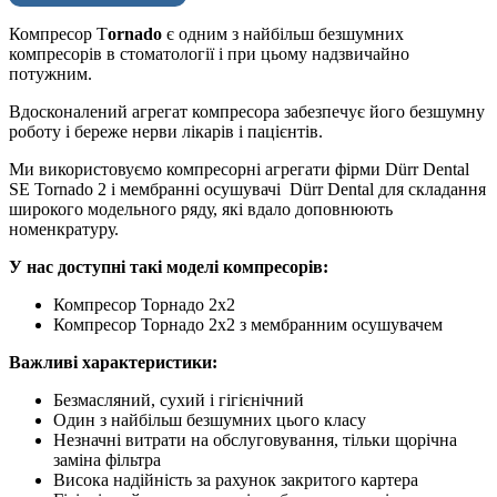
Компресор T
ornado
є одним з найбільш безшумних
компресорів в стоматології і при цьому надзвичайно
потужним.
Вдосконалений агрегат компресора забезпечує його безшумну
роботу і береже нерви лікарів і пацієнтів.
Ми використовуємо компресорні агрегати фірми Dürr Dental
SE Tornadо 2 і мембранні осушувачі Dürr Dental для складання
широкого модельного ряду, які вдало доповнюють
номенкратуру.
У нас доступні такі моделі компресорів:
Компресор Торнадо 2х2
Компресор Торнадо 2х2 з мембранним осушувачем
Важливі характеристики:
Безмасляний, сухий і гігієнічний
Один з найбільш безшумних цього класу
Незначні витрати на обслуговування, тільки щорічна
заміна фільтра
Висока надійність за рахунок закритого картера