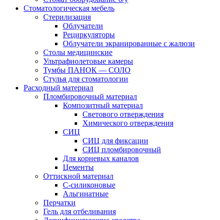
Стоматологическая мебель
Стерилизация
Облучатели
Рециркуляторы
Облучатели экранированные с жалюзи
Столы медицинские
Ультрафиолетовые камеры
Тумбы ПАНОК — СОЛО
Стулья для стоматологии
Расходный материал
Пломбировочный материал
Композитный материал
Светового отверждения
Химического отверждения
СИЦ
СИЦ для фиксации
СИЦ пломбировочный
Для корневых каналов
Цементы
Оттискной материал
С-силиконовые
Альгинатные
Перчатки
Гель для отбеливания