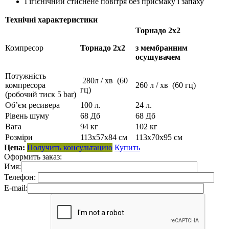
Гігієнічний стиснене повітря без присмаку і запаху
Технічні характеристики
Торнадо 2х2
Компресор
Торнадо 2х2
з мембранним
осушувачем
Потужність
280л / хв (60
компресора
260 л / хв (60 гц)
гц)
(робочий тиск 5 bar)
Об’єм ресивера
100 л.
24 л.
Рівень шуму
68 Дб
68 Дб
Вага
94 кг
102 кг
Розміри
113х57х84 см
113х70х95 см
Цена:
Получить консультацию
Купить
Оформить заказ:
Имя:
Телефон:
E-mail: