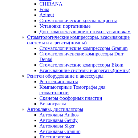
CHIRANA
Fona
Azimut
Стоматологические кресла пациента
Установки портативные
Доп. комплектующие к стомат. установкам
Стоматологические компрессоры, всасывающие
системы и агрегаты(помпы)
Стоматологические компрессоры Granum
Стоматологиченские компрессоры Durr
Dental
Стоматологические компрессоры Ekom
Всасывающие системы и агрегаты(помпы)
Рентген оборудование и аксессуары
Рентген-аппараты
Компьютерные Томографы для
стоматологии
Сканеры фосфорных пластин
Визиографы
Автоклавы, дистилляторы
Автоклавы Anthos
Автоклавы Getidy
Автоклавы Siger
Автоклавы Granum
Дистилляторы