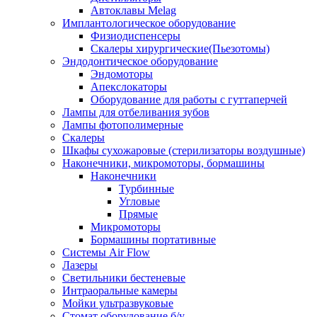
Автоклавы Melag
Имплантологическое оборудование
Физиодиспенсеры
Скалеры хирургические(Пьезотомы)
Эндодонтическое оборудование
Эндомоторы
Апекслокаторы
Оборудование для работы с гуттаперчей
Лампы для отбеливания зубов
Лампы фотополимерные
Скалеры
Шкафы сухожаровые (стерилизаторы воздушные)
Наконечники, микромоторы, бормашины
Наконечники
Турбинные
Угловые
Прямые
Микромоторы
Бормашины портативные
Системы Air Flow
Лазеры
Светильники бестеневые
Интраоральные камеры
Мойки ультразвуковые
Стомат оборудование б/у