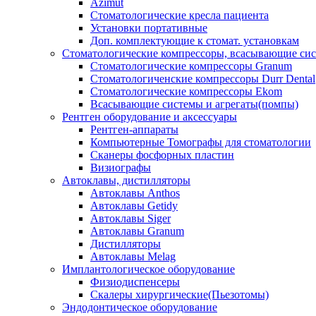
Azimut
Стоматологические кресла пациента
Установки портативные
Доп. комплектующие к стомат. установкам
Стоматологические компрессоры, всасывающие сис
Стоматологические компрессоры Granum
Стоматологиченские компрессоры Durr Dental
Стоматологические компрессоры Ekom
Всасывающие системы и агрегаты(помпы)
Рентген оборудование и аксессуары
Рентген-аппараты
Компьютерные Томографы для стоматологии
Сканеры фосфорных пластин
Визиографы
Автоклавы, дистилляторы
Автоклавы Anthos
Автоклавы Getidy
Автоклавы Siger
Автоклавы Granum
Дистилляторы
Автоклавы Melag
Имплантологическое оборудование
Физиодиспенсеры
Скалеры хирургические(Пьезотомы)
Эндодонтическое оборудование