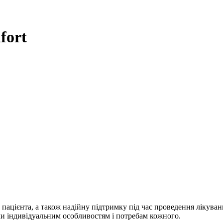
fort
 пацієнта, а також надійну підтримку під час проведення ліку
ючи індивідуальним особливостям і потребам кожного.