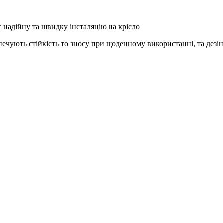
є надійну та швидку інсталяцію на крісло
печують стійкість то зносу при щоденному використанні, та дезі