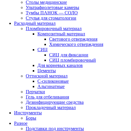
Столы медицинские
Ультрафиолетовые камеры
Тумбы ПАНОК — СОЛО
Стулья для стоматологии
Расходный материал
Пломбировочный материал
Композитный материал
Светового отверждения
Химического отверждения
СИЦ
СИЦ для фиксации
СИЦ пломбировочный
Для корневых каналов
Цементы
Оттискной материал
С-силиконовые
Альгинатные
Перчатки
Гель для отбеливания
Дезинфицирующие средства
Прокладочный материал
Инструменты
Боры
Разное
Подставки под инструменты