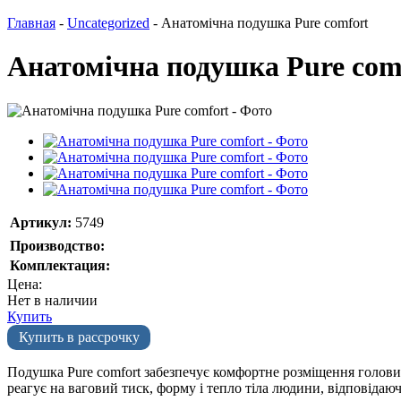
Главная
-
Uncategorized
-
Анатомічна подушка Pure comfort
Анатомічна подушка Pure com
Артикул:
5749
Производство:
Комплектация:
Цена:
Нет в наличии
Купить
Купить в рассрочку
Подушка Pure comfort забезпечує комфортне розміщення голови
реагує на ваговий тиск, форму і тепло тіла людини, відповіда