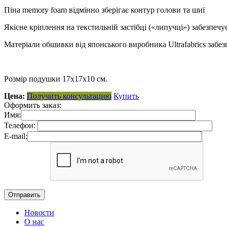
Піна memory foam відмінно зберігає контур голови та шиї
Якісне кріплення на текстильній застібці («липучці») забезпечу
Матеріали обшивки від японського виробника Ultrafabrics забез
Розмір подушки 17х17х10 см.
Цена:
Получить консультацию
Купить
Оформить заказ:
Имя:
Телефон:
E-mail:
Новости
О нас