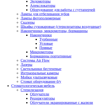
Эндомоторы
Апекслокаторы
Оборудование для работы с гуттаперчей
Лампы для отбеливания зубов
Лампы фотополимерные
Скалеры
Шкафы сухожаровые (стерилизаторы воздушные)
Наконечники, микромоторы, бормашины
Наконечники
Турбинные
Угловые
Прямые
Микромоторы
Бормашины портативные
Системы Air Flow
Лазеры
Светильники бестеневые
Интраоральные камеры
Мойки ультразвуковые
Стомат оборудование б/у
Стоматологическая мебель
Стерилизация
Облучатели
Рециркуляторы
Облучатели экранированные с жалюзи