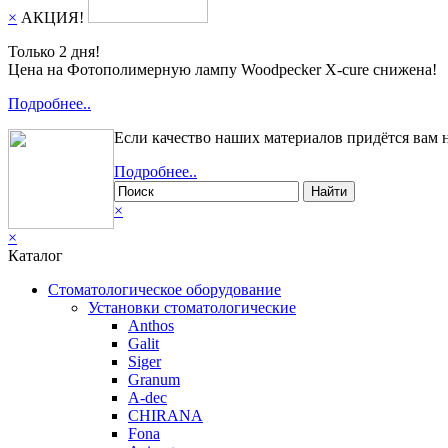
×
АКЦИЯ!
Только 2 дня!
Цена на Фотополимерную лампу Woodpecker X-cure снижена!
Подробнее..
Если качество наших материалов придётся вам 
Подробнее..
Найти
×
×
Каталог
Стоматологическое оборудование
Установки стоматологические
Anthos
Galit
Siger
Granum
A-dec
CHIRANA
Fona