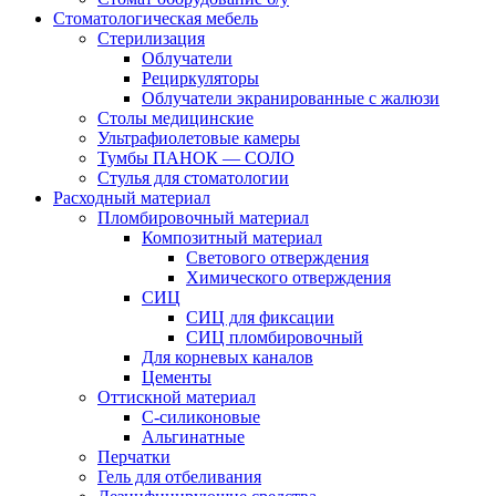
Стоматологическая мебель
Стерилизация
Облучатели
Рециркуляторы
Облучатели экранированные с жалюзи
Столы медицинские
Ультрафиолетовые камеры
Тумбы ПАНОК — СОЛО
Стулья для стоматологии
Расходный материал
Пломбировочный материал
Композитный материал
Светового отверждения
Химического отверждения
СИЦ
СИЦ для фиксации
СИЦ пломбировочный
Для корневых каналов
Цементы
Оттискной материал
С-силиконовые
Альгинатные
Перчатки
Гель для отбеливания