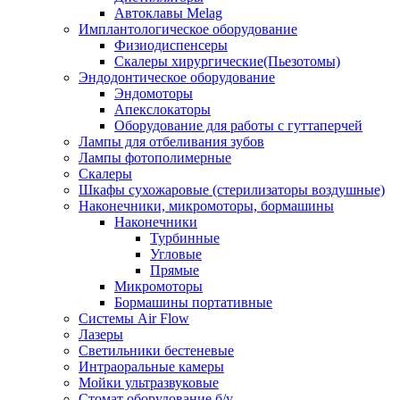
Автоклавы Melag
Имплантологическое оборудование
Физиодиспенсеры
Скалеры хирургические(Пьезотомы)
Эндодонтическое оборудование
Эндомоторы
Апекслокаторы
Оборудование для работы с гуттаперчей
Лампы для отбеливания зубов
Лампы фотополимерные
Скалеры
Шкафы сухожаровые (стерилизаторы воздушные)
Наконечники, микромоторы, бормашины
Наконечники
Турбинные
Угловые
Прямые
Микромоторы
Бормашины портативные
Системы Air Flow
Лазеры
Светильники бестеневые
Интраоральные камеры
Мойки ультразвуковые
Стомат оборудование б/у