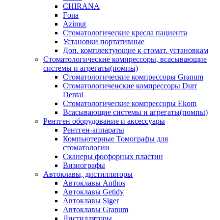
CHIRANA
Fona
Azimut
Стоматологические кресла пациента
Установки портативные
Доп. комплектующие к стомат. установкам
Стоматологические компрессоры, всасывающие
системы и агрегаты(помпы)
Стоматологические компрессоры Granum
Стоматологиченские компрессоры Durr
Dental
Стоматологические компрессоры Ekom
Всасывающие системы и агрегаты(помпы)
Рентген оборудование и аксессуары
Рентген-аппараты
Компьютерные Томографы для
стоматологии
Сканеры фосфорных пластин
Визиографы
Автоклавы, дистилляторы
Автоклавы Anthos
Автоклавы Getidy
Автоклавы Siger
Автоклавы Granum
Дистилляторы