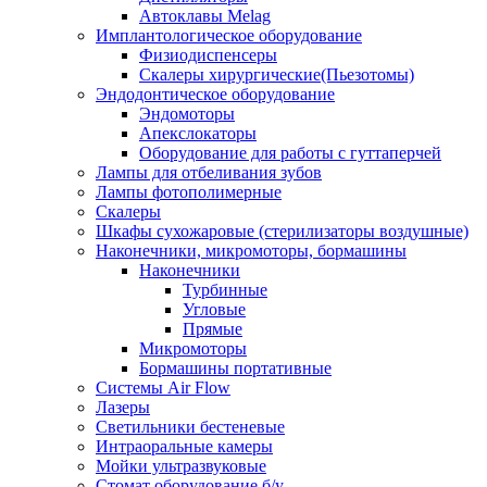
Автоклавы Melag
Имплантологическое оборудование
Физиодиспенсеры
Скалеры хирургические(Пьезотомы)
Эндодонтическое оборудование
Эндомоторы
Апекслокаторы
Оборудование для работы с гуттаперчей
Лампы для отбеливания зубов
Лампы фотополимерные
Скалеры
Шкафы сухожаровые (стерилизаторы воздушные)
Наконечники, микромоторы, бормашины
Наконечники
Турбинные
Угловые
Прямые
Микромоторы
Бормашины портативные
Системы Air Flow
Лазеры
Светильники бестеневые
Интраоральные камеры
Мойки ультразвуковые
Стомат оборудование б/у