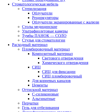
Стоматологическая мебель
Стерилизация
Облучатели
Рециркуляторы
Облучатели экранированные с жалюзи
Столы медицинские
Ультрафиолетовые камеры
Тумбы ПАНОК — СОЛО
Стулья для стоматологии
Расходный материал
Пломбировочный материал
Композитный материал
Светового отверждения
Химического отверждения
СИЦ
СИЦ для фиксации
СИЦ пломбировочный
Для корневых каналов
Цементы
Оттискной материал
С-силиконовые
Альгинатные
Перчатки
Гель для отбеливания