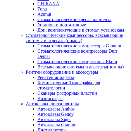
CHIRANA
Fona
Azimut
Стоматологические кресла пациента
Установки портативные
Доп. комплектующие к стомат. установкам
Стоматологические компрессоры, всасывающие
системы и агрегаты(помпы)
Стоматологические компрессоры Granum
Стоматологиченские компрессоры Durr
Dental
Стоматологические компрессоры Ekom
Всасывающие системы и агрегаты(помпы)
Рентген оборудование и аксессуары
Рентген-аппараты
Компьютерные Томографы для
стоматологии
Сканеры фосфорных пластин
Визиографы
Автоклавы, дистилляторы
Автоклавы Anthos
Автоклавы Getidy
Автоклавы Siger
Автоклавы Granum
Дистилляторы