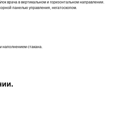
ок врача в вертикальном и горизонтальном направлении.
сорной панелью управления, негатоскопом.
м наполнением стакана.
чии.