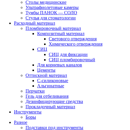
Столы медицинские
Ультрафиолетовые камеры
Тумбы ПАНОК — СОЛО
Стулья для стоматологии
Расходный материал
Пломбировочный материал
Композитный материал
Светового отверждения
Химического отверждения
СИЦ
СИЦ для фиксации
СИЦ пломбировочный
Для корневых каналов
Цементы
Оттискной материал
С-силиконовые
Альгинатные
Перчатки
Гель для отбеливания
Дезинфицирующие средства
Прокладочный материал
Инструменты
Боры
Разное
Подставки под инструменты