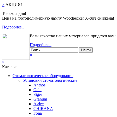
×
АКЦИЯ!
Только 2 дня!
Цена на Фотополимерную лампу Woodpecker X-cure снижена!
Подробнее..
Если качество наших материалов придётся вам 
Подробнее..
Найти
×
×
Каталог
Стоматологическое оборудование
Установки стоматологические
Anthos
Galit
Siger
Granum
A-dec
CHIRANA
Fona