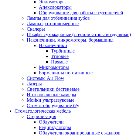
Эндомоторы
Апекслокаторы
Оборудование для работы с гуттаперчей
Лампы для отбеливания зубов
Лампы фотополимерные
Скалеры
Шкафы сухожаровые (стерилизаторы воздушные)
Наконечники, микромоторы, бормашины
Наконечники
Турбинные
Угловые
Прямые
Микромоторы
Бормашины портативные
Системы Air Flow
Лазеры
Светильники бестеневые
Интраоральные камеры
Мойки ультразвуковые
Стомат оборудование б/у
Стоматологическая мебель
Стерилизация
Облучатели
Рециркуляторы
Облучатели экранированные с жалюзи