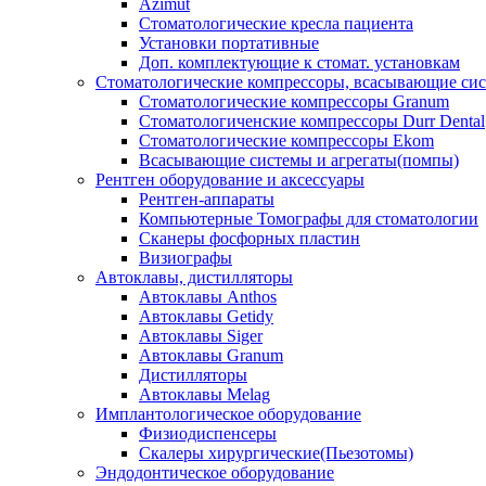
Azimut
Стоматологические кресла пациента
Установки портативные
Доп. комплектующие к стомат. установкам
Стоматологические компрессоры, всасывающие сис
Стоматологические компрессоры Granum
Стоматологиченские компрессоры Durr Dental
Стоматологические компрессоры Ekom
Всасывающие системы и агрегаты(помпы)
Рентген оборудование и аксессуары
Рентген-аппараты
Компьютерные Томографы для стоматологии
Сканеры фосфорных пластин
Визиографы
Автоклавы, дистилляторы
Автоклавы Anthos
Автоклавы Getidy
Автоклавы Siger
Автоклавы Granum
Дистилляторы
Автоклавы Melag
Имплантологическое оборудование
Физиодиспенсеры
Скалеры хирургические(Пьезотомы)
Эндодонтическое оборудование