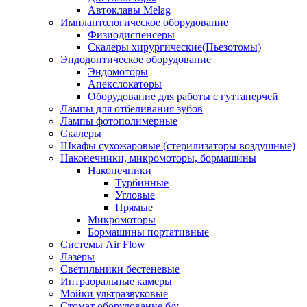
Автоклавы Melag
Имплантологическое оборудование
Физиодиспенсеры
Скалеры хирургические(Пьезотомы)
Эндодонтическое оборудование
Эндомоторы
Апекслокаторы
Оборудование для работы с гуттаперчей
Лампы для отбеливания зубов
Лампы фотополимерные
Скалеры
Шкафы сухожаровые (стерилизаторы воздушные)
Наконечники, микромоторы, бормашины
Наконечники
Турбинные
Угловые
Прямые
Микромоторы
Бормашины портативные
Системы Air Flow
Лазеры
Светильники бестеневые
Интраоральные камеры
Мойки ультразвуковые
Стомат оборудование б/у