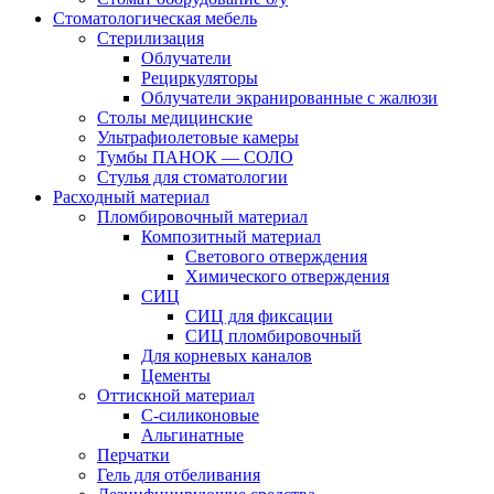
Стоматологическая мебель
Стерилизация
Облучатели
Рециркуляторы
Облучатели экранированные с жалюзи
Столы медицинские
Ультрафиолетовые камеры
Тумбы ПАНОК — СОЛО
Стулья для стоматологии
Расходный материал
Пломбировочный материал
Композитный материал
Светового отверждения
Химического отверждения
СИЦ
СИЦ для фиксации
СИЦ пломбировочный
Для корневых каналов
Цементы
Оттискной материал
С-силиконовые
Альгинатные
Перчатки
Гель для отбеливания