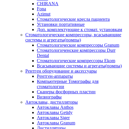
CHIRANA
Fona
Azimut
Стоматологические кресла пациента
Установки портативные
Доп. комплектующие к стомат. установкам
Стоматологические компрессоры, всасывающие
системы и агрегаты(помпы)
Стоматологические компрессоры Granum
Стоматологиченские компрессоры Durr
Dental
Стоматологические компрессоры Ekom
Всасывающие системы и агрегаты(помпы)
Рентген оборудование и аксессуары
Рентген-аппараты
Компьютерные Томографы для
стоматологии
Сканеры фосфорных пластин
Визиографы
Автоклавы, дистилляторы
Автоклавы Anthos
Автоклавы Getidy
Автоклавы Siger
Автоклавы Granum
Дистилляторы