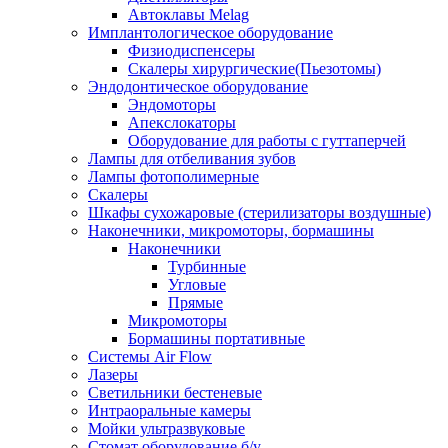
Автоклавы Melag
Имплантологическое оборудование
Физиодиспенсеры
Скалеры хирургические(Пьезотомы)
Эндодонтическое оборудование
Эндомоторы
Апекслокаторы
Оборудование для работы с гуттаперчей
Лампы для отбеливания зубов
Лампы фотополимерные
Скалеры
Шкафы сухожаровые (стерилизаторы воздушные)
Наконечники, микромоторы, бормашины
Наконечники
Турбинные
Угловые
Прямые
Микромоторы
Бормашины портативные
Системы Air Flow
Лазеры
Светильники бестеневые
Интраоральные камеры
Мойки ультразвуковые
Стомат оборудование б/у