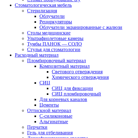
Стоматологическая мебель
Стерилизация
Облучатели
Рециркуляторы
Облучатели экранированные с жалюзи
Столы медицинские
Ультрафиолетовые камеры
Тумбы ПАНОК — СОЛО
Стулья для стоматологии
Расходный материал
Пломбировочный материал
Композитный материал
Светового отверждения
Химического отверждения
СИЦ
СИЦ для фиксации
СИЦ пломбировочный
Для корневых каналов
Цементы
Оттискной материал
С-силиконовые
Альгинатные
Перчатки
Гель для отбеливания