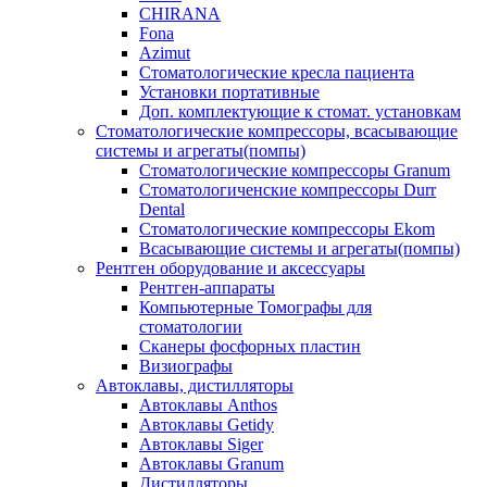
CHIRANA
Fona
Azimut
Стоматологические кресла пациента
Установки портативные
Доп. комплектующие к стомат. установкам
Стоматологические компрессоры, всасывающие
системы и агрегаты(помпы)
Стоматологические компрессоры Granum
Стоматологиченские компрессоры Durr
Dental
Стоматологические компрессоры Ekom
Всасывающие системы и агрегаты(помпы)
Рентген оборудование и аксессуары
Рентген-аппараты
Компьютерные Томографы для
стоматологии
Сканеры фосфорных пластин
Визиографы
Автоклавы, дистилляторы
Автоклавы Anthos
Автоклавы Getidy
Автоклавы Siger
Автоклавы Granum
Дистилляторы