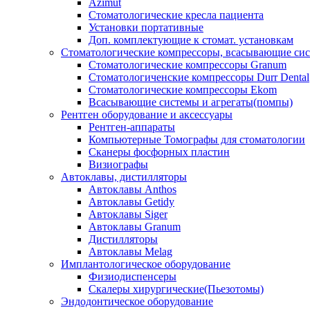
Azimut
Стоматологические кресла пациента
Установки портативные
Доп. комплектующие к стомат. установкам
Стоматологические компрессоры, всасывающие сис
Стоматологические компрессоры Granum
Стоматологиченские компрессоры Durr Dental
Стоматологические компрессоры Ekom
Всасывающие системы и агрегаты(помпы)
Рентген оборудование и аксессуары
Рентген-аппараты
Компьютерные Томографы для стоматологии
Сканеры фосфорных пластин
Визиографы
Автоклавы, дистилляторы
Автоклавы Anthos
Автоклавы Getidy
Автоклавы Siger
Автоклавы Granum
Дистилляторы
Автоклавы Melag
Имплантологическое оборудование
Физиодиспенсеры
Скалеры хирургические(Пьезотомы)
Эндодонтическое оборудование