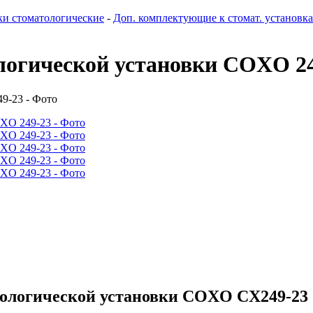
ки стоматологические
-
Доп. комплектующие к стомат. установк
логической установки COXO 2
тологической установки COXO CX249-23