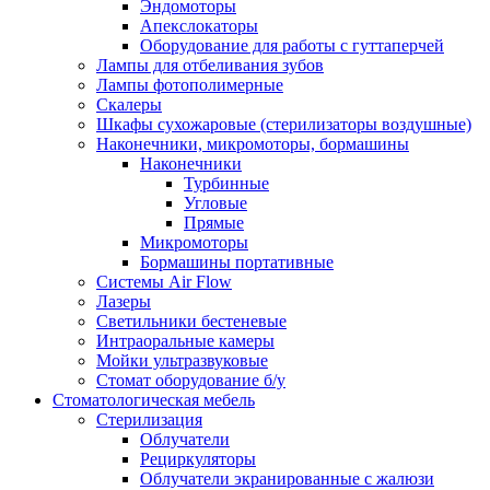
Эндомоторы
Апекслокаторы
Оборудование для работы с гуттаперчей
Лампы для отбеливания зубов
Лампы фотополимерные
Скалеры
Шкафы сухожаровые (стерилизаторы воздушные)
Наконечники, микромоторы, бормашины
Наконечники
Турбинные
Угловые
Прямые
Микромоторы
Бормашины портативные
Системы Air Flow
Лазеры
Светильники бестеневые
Интраоральные камеры
Мойки ультразвуковые
Стомат оборудование б/у
Стоматологическая мебель
Стерилизация
Облучатели
Рециркуляторы
Облучатели экранированные с жалюзи