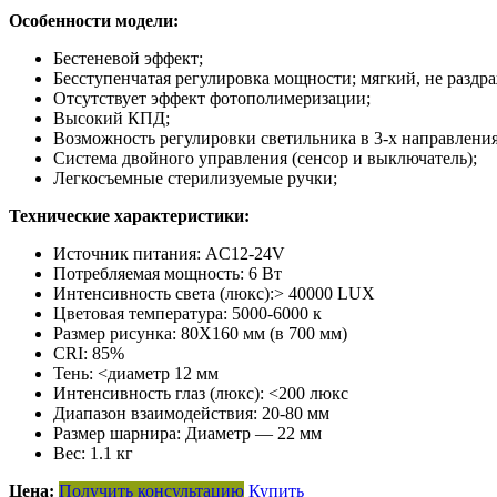
Особенности модели:
Бестеневой эффект;
Бесступенчатая регулировка мощности; мягкий, не раздр
Отсутствует эффект фотополимеризации;
Высокий КПД;
Возможность регулировки светильника в 3-х направления
Система двойного управления (сенсор и выключатель);
Легкосъемные стерилизуемые ручки;
Технические характеристики:
Источник питания: AC12-24V
Потребляемая мощность: 6 Вт
Интенсивность света (люкс):> 40000 LUX
Цветовая температура: 5000-6000 к
Размер рисунка: 80X160 мм (в 700 мм)
CRI: 85%
Тень: <диаметр 12 мм
Интенсивность глаз (люкс): <200 люкс
Диапазон взаимодействия: 20-80 мм
Размер шарнира: Диаметр — 22 мм
Вес: 1.1 кг
Цена:
Получить консультацию
Купить