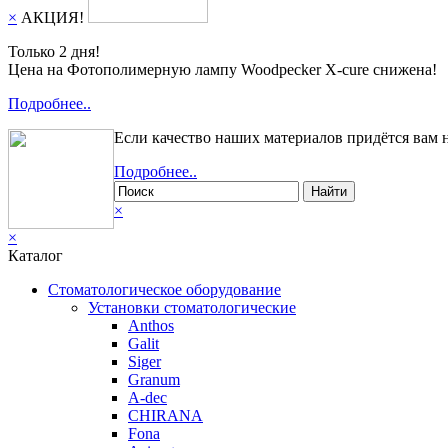
×
АКЦИЯ!
Только 2 дня!
Цена на Фотополимерную лампу Woodpecker X-cure снижена!
Подробнее..
Если качество наших материалов придётся вам 
Подробнее..
Найти
×
×
Каталог
Стоматологическое оборудование
Установки стоматологические
Anthos
Galit
Siger
Granum
A-dec
CHIRANA
Fona