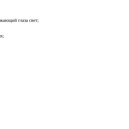
ажающий глаза свет;
х;