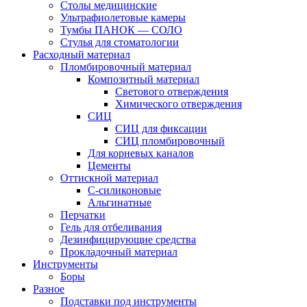
Столы медицинские
Ультрафиолетовые камеры
Тумбы ПАНОК — СОЛО
Стулья для стоматологии
Расходный материал
Пломбировочный материал
Композитный материал
Светового отверждения
Химического отверждения
СИЦ
СИЦ для фиксации
СИЦ пломбировочный
Для корневых каналов
Цементы
Оттискной материал
С-силиконовые
Альгинатные
Перчатки
Гель для отбеливания
Дезинфицирующие средства
Прокладочный материал
Инструменты
Боры
Разное
Подставки под инструменты