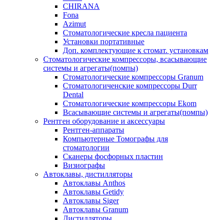
CHIRANA
Fona
Azimut
Стоматологические кресла пациента
Установки портативные
Доп. комплектующие к стомат. установкам
Стоматологические компрессоры, всасывающие
системы и агрегаты(помпы)
Стоматологические компрессоры Granum
Стоматологиченские компрессоры Durr
Dental
Стоматологические компрессоры Ekom
Всасывающие системы и агрегаты(помпы)
Рентген оборудование и аксессуары
Рентген-аппараты
Компьютерные Томографы для
стоматологии
Сканеры фосфорных пластин
Визиографы
Автоклавы, дистилляторы
Автоклавы Anthos
Автоклавы Getidy
Автоклавы Siger
Автоклавы Granum
Дистилляторы