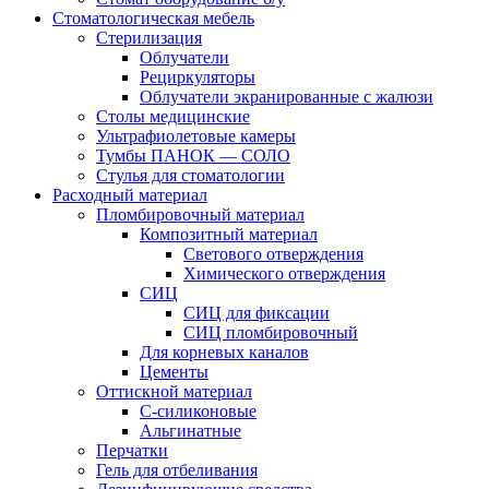
Стоматологическая мебель
Стерилизация
Облучатели
Рециркуляторы
Облучатели экранированные с жалюзи
Столы медицинские
Ультрафиолетовые камеры
Тумбы ПАНОК — СОЛО
Стулья для стоматологии
Расходный материал
Пломбировочный материал
Композитный материал
Светового отверждения
Химического отверждения
СИЦ
СИЦ для фиксации
СИЦ пломбировочный
Для корневых каналов
Цементы
Оттискной материал
С-силиконовые
Альгинатные
Перчатки
Гель для отбеливания