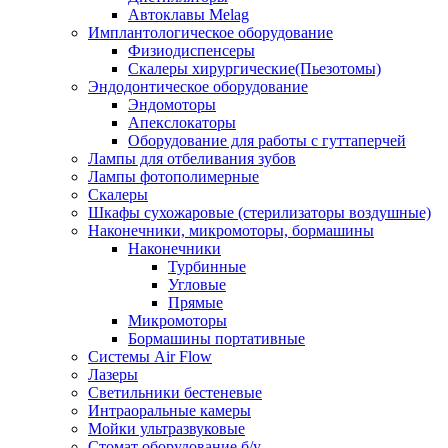
Автоклавы Melag
Имплантологическое оборудование
Физиодиспенсеры
Скалеры хирургические(Пьезотомы)
Эндодонтическое оборудование
Эндомоторы
Апекслокаторы
Оборудование для работы с гуттаперчей
Лампы для отбеливания зубов
Лампы фотополимерные
Скалеры
Шкафы сухожаровые (стерилизаторы воздушные)
Наконечники, микромоторы, бормашины
Наконечники
Турбинные
Угловые
Прямые
Микромоторы
Бормашины портативные
Системы Air Flow
Лазеры
Светильники бестеневые
Интраоральные камеры
Мойки ультразвуковые
Стомат оборудование б/у