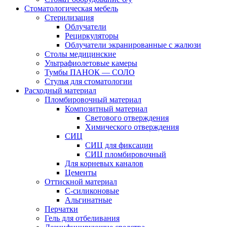
Стоматологическая мебель
Стерилизация
Облучатели
Рециркуляторы
Облучатели экранированные с жалюзи
Столы медицинские
Ультрафиолетовые камеры
Тумбы ПАНОК — СОЛО
Стулья для стоматологии
Расходный материал
Пломбировочный материал
Композитный материал
Светового отверждения
Химического отверждения
СИЦ
СИЦ для фиксации
СИЦ пломбировочный
Для корневых каналов
Цементы
Оттискной материал
С-силиконовые
Альгинатные
Перчатки
Гель для отбеливания