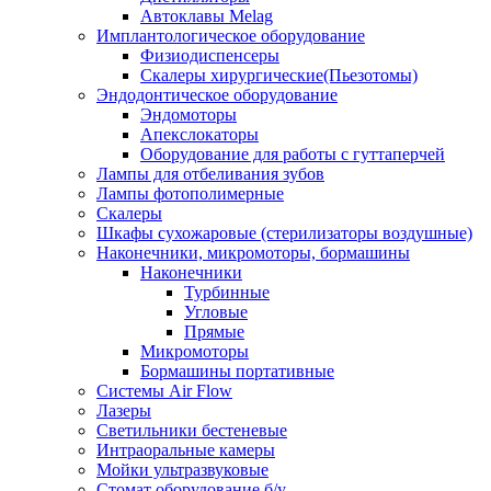
Автоклавы Melag
Имплантологическое оборудование
Физиодиспенсеры
Скалеры хирургические(Пьезотомы)
Эндодонтическое оборудование
Эндомоторы
Апекслокаторы
Оборудование для работы с гуттаперчей
Лампы для отбеливания зубов
Лампы фотополимерные
Скалеры
Шкафы сухожаровые (стерилизаторы воздушные)
Наконечники, микромоторы, бормашины
Наконечники
Турбинные
Угловые
Прямые
Микромоторы
Бормашины портативные
Системы Air Flow
Лазеры
Светильники бестеневые
Интраоральные камеры
Мойки ультразвуковые
Стомат оборудование б/у