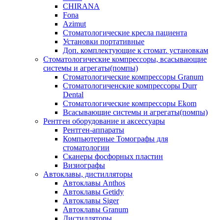
CHIRANA
Fona
Azimut
Стоматологические кресла пациента
Установки портативные
Доп. комплектующие к стомат. установкам
Стоматологические компрессоры, всасывающие
системы и агрегаты(помпы)
Стоматологические компрессоры Granum
Стоматологиченские компрессоры Durr
Dental
Стоматологические компрессоры Ekom
Всасывающие системы и агрегаты(помпы)
Рентген оборудование и аксессуары
Рентген-аппараты
Компьютерные Томографы для
стоматологии
Сканеры фосфорных пластин
Визиографы
Автоклавы, дистилляторы
Автоклавы Anthos
Автоклавы Getidy
Автоклавы Siger
Автоклавы Granum
Дистилляторы