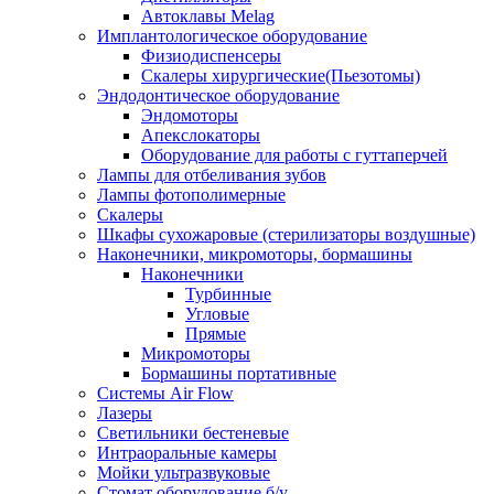
Автоклавы Melag
Имплантологическое оборудование
Физиодиспенсеры
Скалеры хирургические(Пьезотомы)
Эндодонтическое оборудование
Эндомоторы
Апекслокаторы
Оборудование для работы с гуттаперчей
Лампы для отбеливания зубов
Лампы фотополимерные
Скалеры
Шкафы сухожаровые (стерилизаторы воздушные)
Наконечники, микромоторы, бормашины
Наконечники
Турбинные
Угловые
Прямые
Микромоторы
Бормашины портативные
Системы Air Flow
Лазеры
Светильники бестеневые
Интраоральные камеры
Мойки ультразвуковые
Стомат оборудование б/у