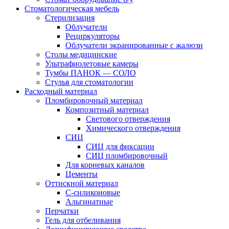
Стоматологическая мебель
Стерилизация
Облучатели
Рециркуляторы
Облучатели экранированные с жалюзи
Столы медицинские
Ультрафиолетовые камеры
Тумбы ПАНОК — СОЛО
Стулья для стоматологии
Расходный материал
Пломбировочный материал
Композитный материал
Светового отверждения
Химического отверждения
СИЦ
СИЦ для фиксации
СИЦ пломбировочный
Для корневых каналов
Цементы
Оттискной материал
С-силиконовые
Альгинатные
Перчатки
Гель для отбеливания