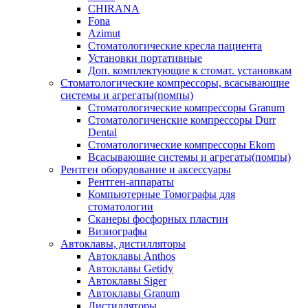
CHIRANA
Fona
Azimut
Стоматологические кресла пациента
Установки портативные
Доп. комплектующие к стомат. установкам
Стоматологические компрессоры, всасывающие
системы и агрегаты(помпы)
Стоматологические компрессоры Granum
Стоматологиченские компрессоры Durr
Dental
Стоматологические компрессоры Ekom
Всасывающие системы и агрегаты(помпы)
Рентген оборудование и аксессуары
Рентген-аппараты
Компьютерные Томографы для
стоматологии
Сканеры фосфорных пластин
Визиографы
Автоклавы, дистилляторы
Автоклавы Anthos
Автоклавы Getidy
Автоклавы Siger
Автоклавы Granum
Дистилляторы