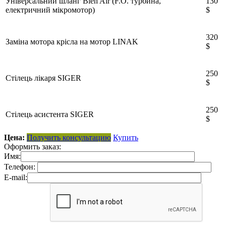
Універсальний шланг Bien Air (F.O. турбина,
130
електричний мікромотор)
$
320
Заміна мотора крісла на мотор LINAK
$
250
Стілець лікаря SIGER
$
250
Стілець асистента SIGER
$
Цена:
Получить консультацию
Купить
Оформить заказ:
Имя:
Телефон:
E-mail: