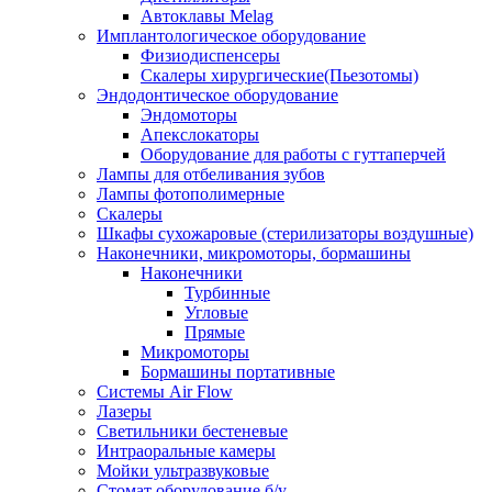
Автоклавы Melag
Имплантологическое оборудование
Физиодиспенсеры
Скалеры хирургические(Пьезотомы)
Эндодонтическое оборудование
Эндомоторы
Апекслокаторы
Оборудование для работы с гуттаперчей
Лампы для отбеливания зубов
Лампы фотополимерные
Скалеры
Шкафы сухожаровые (стерилизаторы воздушные)
Наконечники, микромоторы, бормашины
Наконечники
Турбинные
Угловые
Прямые
Микромоторы
Бормашины портативные
Системы Air Flow
Лазеры
Светильники бестеневые
Интраоральные камеры
Мойки ультразвуковые
Стомат оборудование б/у