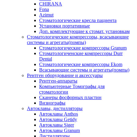
CHIRANA
Fona
Azimut
Стоматологические кресла пациента
Установки портативные
Доп. комплектующие к стомат. установкам
Стоматологические компрессоры, всасывающие
системы и агрегаты(помпы)
Стоматологические компрессоры Granum
Стоматологиченские компрессоры Durr
Dental
Стоматологические компрессоры Ekom
Всасывающие системы и агрегаты(помпы)
Рентген оборудование и аксессуары
Рентген-аппараты
Компьютерные Томографы для
стоматологии
Сканеры фосфорных пластин
Визиографы
Автоклавы, дистилляторы
Автоклавы Anthos
Автоклавы Getidy
Автоклавы Siger
Автоклавы Granum
Дистилляторы