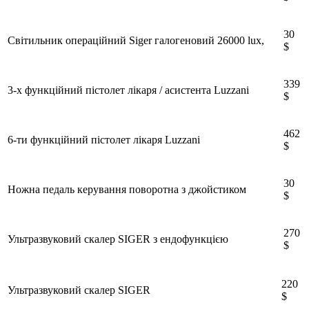
30
Світильник операційний Siger галогеновий 26000 lux,
$
339
3-х функційний пістолет лікаря / асистента Luzzani
$
462
6-ти функційний пістолет лікаря Luzzani
$
30
Ножна педаль керування поворотна з джойстиком
$
270
Ультразвуковий скалер SIGER з ендофункцією
$
220
Ультразвуковий скалер SIGER
$