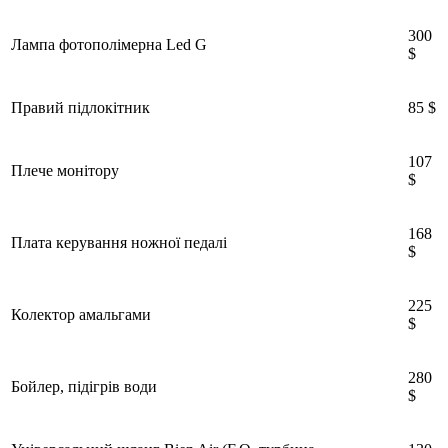
300
Лампа фотополімерна Led G
$
Правий підлокітник
85 $
107
Плече монітору
$
168
Плата керування ножної педалі
$
225
Колектор амальгами
$
280
Бойлер, підігрів води
$