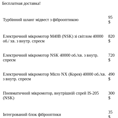
Бесплатная доставка!
95
Турбінний шланг мідвест з фіброоптикою
$
Електричний мікромотор M40B (NSK) зі світлом 40000
820
об./ хв. з внутр. спреєм
$
Електричний мікромотор NSK 40000 об./хв. з внутр.
720
спреєм
$
Електричний мікромотор Micro NX (Корея) 40000 об./хв.
490
з внутр. спреєм
$
Пневматичний мікромотор, внутрішній спрей IS-205
300
(NSK)
$
35
Інтегрований блок фіброоптики
$