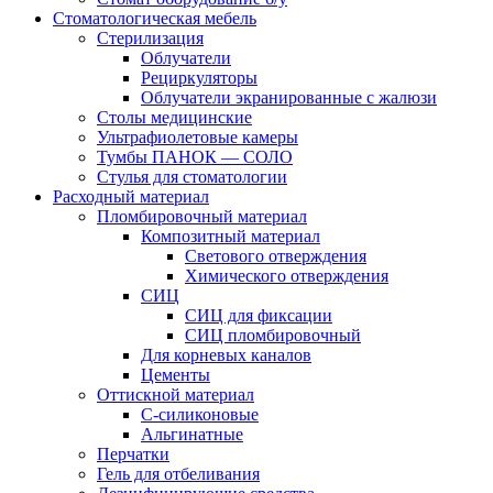
Стоматологическая мебель
Стерилизация
Облучатели
Рециркуляторы
Облучатели экранированные с жалюзи
Столы медицинские
Ультрафиолетовые камеры
Тумбы ПАНОК — СОЛО
Стулья для стоматологии
Расходный материал
Пломбировочный материал
Композитный материал
Светового отверждения
Химического отверждения
СИЦ
СИЦ для фиксации
СИЦ пломбировочный
Для корневых каналов
Цементы
Оттискной материал
С-силиконовые
Альгинатные
Перчатки
Гель для отбеливания