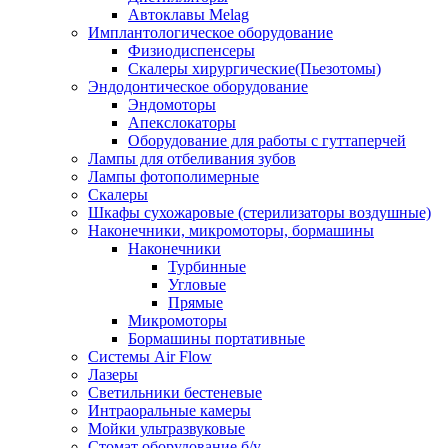
Автоклавы Melag
Имплантологическое оборудование
Физиодиспенсеры
Скалеры хирургические(Пьезотомы)
Эндодонтическое оборудование
Эндомоторы
Апекслокаторы
Оборудование для работы с гуттаперчей
Лампы для отбеливания зубов
Лампы фотополимерные
Скалеры
Шкафы сухожаровые (стерилизаторы воздушные)
Наконечники, микромоторы, бормашины
Наконечники
Турбинные
Угловые
Прямые
Микромоторы
Бормашины портативные
Системы Air Flow
Лазеры
Светильники бестеневые
Интраоральные камеры
Мойки ультразвуковые
Стомат оборудование б/у