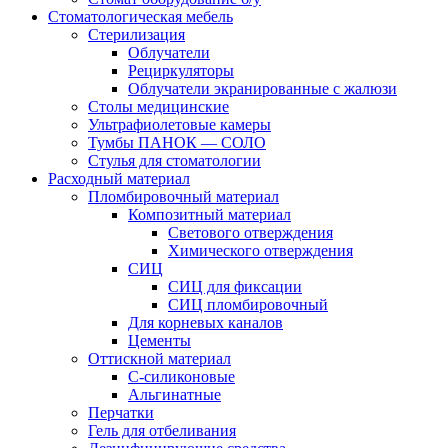
Стоматологическая мебель
Стерилизация
Облучатели
Рециркуляторы
Облучатели экранированные с жалюзи
Столы медицинские
Ультрафиолетовые камеры
Тумбы ПАНОК — СОЛО
Стулья для стоматологии
Расходный материал
Пломбировочный материал
Композитный материал
Светового отверждения
Химического отверждения
СИЦ
СИЦ для фиксации
СИЦ пломбировочный
Для корневых каналов
Цементы
Оттискной материал
С-силиконовые
Альгинатные
Перчатки
Гель для отбеливания