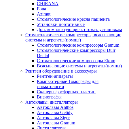
CHIRANA
Fona
Azimut
Стоматологические кресла пациента
Установки портативные
Доп. комплектующие к стомат. установкам
Стоматологические компрессоры, всасывающие
системы и агрегаты(помпы)
Стоматологические компрессоры Granum
Стоматологиченские компрессоры Durr
Dental
Стоматологические компрессоры Ekom
Всасывающие системы и агрегаты(помпы)
Рентген оборудование и аксессуары
Рентген-аппараты
Компьютерные Томографы для
стоматологии
Сканеры фосфорных пластин
Визиографы
Автоклавы, дистилляторы
Автоклавы Anthos
Автоклавы Getidy
Автоклавы Siger
Автоклавы Granum
Дистилляторы