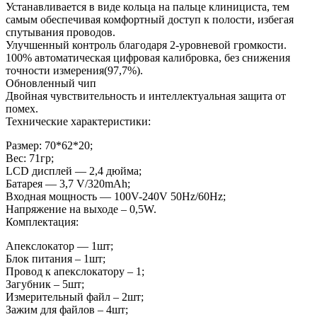
Устанавливается в виде кольца на пальце клинициста, тем
самым обеспечивая комфортный доступ к полости, избегая
спутывания проводов.
Улучшенный контроль благодаря 2-уровневой громкости.
100% автоматическая цифровая калибровка, без снижения
точности измерения(97,7%).
Обновленный чип
Двойная чувствительность и интеллектуальная защита от
помех.
Технические характеристики:
Размер: 70*62*20;
Вес: 71гр;
LCD дисплей — 2,4 дюйма;
Батарея — 3,7 V/320mAh;
Входная мощность — 100V-240V 50Hz/60Hz;
Напряжение на выходе – 0,5W.
Комплектация:
Апекслокатор — 1шт;
Блок питания – 1шт;
Провод к апекслокатору – 1;
Загубник – 5шт;
Измерительный файл – 2шт;
Зажим для файлов – 4шт;