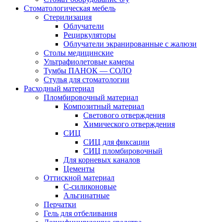
Стоматологическая мебель
Стерилизация
Облучатели
Рециркуляторы
Облучатели экранированные с жалюзи
Столы медицинские
Ультрафиолетовые камеры
Тумбы ПАНОК — СОЛО
Стулья для стоматологии
Расходный материал
Пломбировочный материал
Композитный материал
Светового отверждения
Химического отверждения
СИЦ
СИЦ для фиксации
СИЦ пломбировочный
Для корневых каналов
Цементы
Оттискной материал
С-силиконовые
Альгинатные
Перчатки
Гель для отбеливания