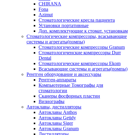
CHIRANA
Fona
Azimut
Стоматологические кресла пациента
Установки портативные
Доп. комплектующие к стомат. установкам
Стоматологические компрессоры, всасывающие
системы и агрегаты(помпы)
Стоматологические компрессоры Granum
Стоматологиченские компрессоры Durr
Dental
Стоматологические компрессоры Ekom
Всасывающие системы и агрегаты(помпы)
Рентген оборудование и аксессуары
Рентген-аппараты
Компьютерные Томографы для
стоматологии
Сканеры фосфорных пластин
Визиографы
Автоклавы, дистилляторы
Автоклавы Anthos
Автоклавы Getidy
Автоклавы Siger
Автоклавы Granum
Дистилляторы