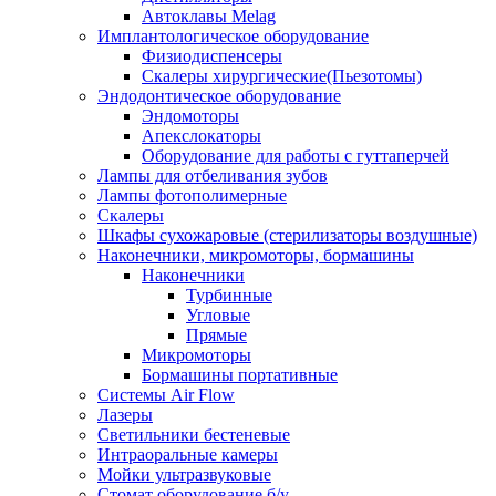
Автоклавы Melag
Имплантологическое оборудование
Физиодиспенсеры
Скалеры хирургические(Пьезотомы)
Эндодонтическое оборудование
Эндомоторы
Апекслокаторы
Оборудование для работы с гуттаперчей
Лампы для отбеливания зубов
Лампы фотополимерные
Скалеры
Шкафы сухожаровые (стерилизаторы воздушные)
Наконечники, микромоторы, бормашины
Наконечники
Турбинные
Угловые
Прямые
Микромоторы
Бормашины портативные
Системы Air Flow
Лазеры
Светильники бестеневые
Интраоральные камеры
Мойки ультразвуковые
Стомат оборудование б/у