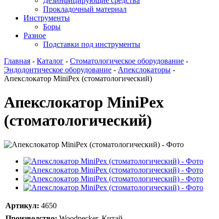
Дезинфицирующие средства
Прокладочный материал
Инструменты
Боры
Разное
Подставки под инструменты
Главная
-
Каталог
-
Стоматологическое оборудование
-
Эндодонтическое оборудование
-
Апекслокаторы
-
Апекслокатор MiniPex (стоматологический)
Апекслокатор MiniPex
(стоматологический)
Артикул:
4650
Производство:
Woodpecker, Китай