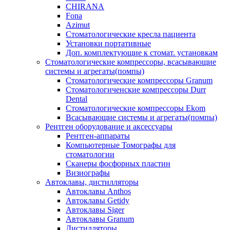
CHIRANA
Fona
Azimut
Стоматологические кресла пациента
Установки портативные
Доп. комплектующие к стомат. установкам
Стоматологические компрессоры, всасывающие
системы и агрегаты(помпы)
Стоматологические компрессоры Granum
Стоматологиченские компрессоры Durr
Dental
Стоматологические компрессоры Ekom
Всасывающие системы и агрегаты(помпы)
Рентген оборудование и аксессуары
Рентген-аппараты
Компьютерные Томографы для
стоматологии
Сканеры фосфорных пластин
Визиографы
Автоклавы, дистилляторы
Автоклавы Anthos
Автоклавы Getidy
Автоклавы Siger
Автоклавы Granum
Дистилляторы