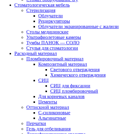
Стоматологическая мебель
Стерилизация
Облучатели
Рециркуляторы
Облучатели экранированные с жалюзи
Столы медицинские
Ультрафиолетовые камеры
Тумбы ПАНОК — СОЛО
Стулья для стоматологии
Расходный материал
Пломбировочный материал
Композитный материал
Светового отверждения
Химического отверждения
СИЦ
СИЦ для фиксации
СИЦ пломбировочный
Для корневых каналов
Цементы
Оттискной материал
С-силиконовые
Альгинатные
Перчатки
Гель для отбеливания