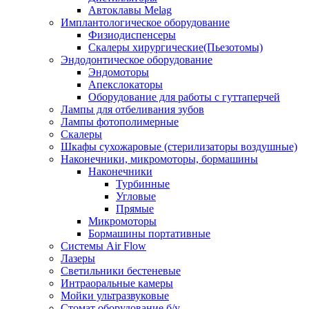
Автоклавы Melag
Имплантологическое оборудование
Физиодиспенсеры
Скалеры хирургические(Пьезотомы)
Эндодонтическое оборудование
Эндомоторы
Апекслокаторы
Оборудование для работы с гуттаперчей
Лампы для отбеливания зубов
Лампы фотополимерные
Скалеры
Шкафы сухожаровые (стерилизаторы воздушные)
Наконечники, микромоторы, бормашины
Наконечники
Турбинные
Угловые
Прямые
Микромоторы
Бормашины портативные
Системы Air Flow
Лазеры
Светильники бестеневые
Интраоральные камеры
Мойки ультразвуковые
Стомат оборудование б/у