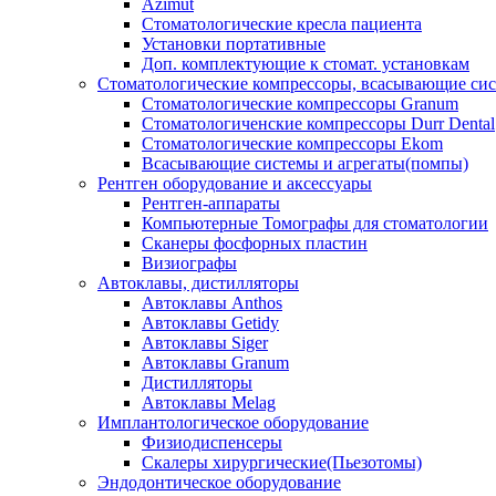
Azimut
Стоматологические кресла пациента
Установки портативные
Доп. комплектующие к стомат. установкам
Стоматологические компрессоры, всасывающие сис
Стоматологические компрессоры Granum
Стоматологиченские компрессоры Durr Dental
Стоматологические компрессоры Ekom
Всасывающие системы и агрегаты(помпы)
Рентген оборудование и аксессуары
Рентген-аппараты
Компьютерные Томографы для стоматологии
Сканеры фосфорных пластин
Визиографы
Автоклавы, дистилляторы
Автоклавы Anthos
Автоклавы Getidy
Автоклавы Siger
Автоклавы Granum
Дистилляторы
Автоклавы Melag
Имплантологическое оборудование
Физиодиспенсеры
Скалеры хирургические(Пьезотомы)
Эндодонтическое оборудование