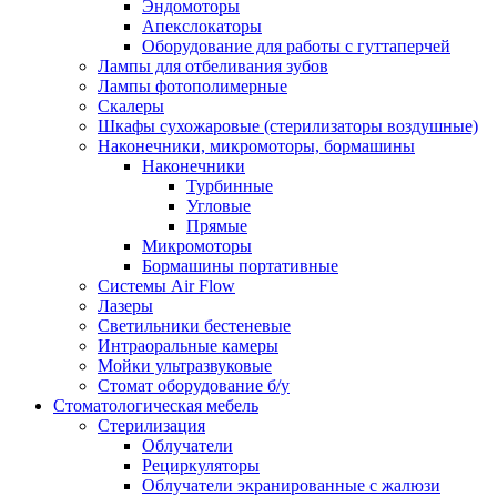
Эндомоторы
Апекслокаторы
Оборудование для работы с гуттаперчей
Лампы для отбеливания зубов
Лампы фотополимерные
Скалеры
Шкафы сухожаровые (стерилизаторы воздушные)
Наконечники, микромоторы, бормашины
Наконечники
Турбинные
Угловые
Прямые
Микромоторы
Бормашины портативные
Системы Air Flow
Лазеры
Светильники бестеневые
Интраоральные камеры
Мойки ультразвуковые
Стомат оборудование б/у
Стоматологическая мебель
Стерилизация
Облучатели
Рециркуляторы
Облучатели экранированные с жалюзи