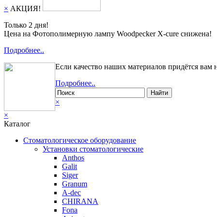
×
АКЦИЯ!
Только 2 дня!
Цена на Фотополимерную лампу Woodpecker X-cure снижена!
Подробнее..
Если качество наших материалов придётся вам 
Подробнее..
Найти
×
×
Каталог
Стоматологическое оборудование
Установки стоматологические
Anthos
Galit
Siger
Granum
A-dec
CHIRANA
Fona