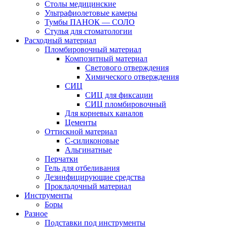
Столы медицинские
Ультрафиолетовые камеры
Тумбы ПАНОК — СОЛО
Стулья для стоматологии
Расходный материал
Пломбировочный материал
Композитный материал
Светового отверждения
Химического отверждения
СИЦ
СИЦ для фиксации
СИЦ пломбировочный
Для корневых каналов
Цементы
Оттискной материал
С-силиконовые
Альгинатные
Перчатки
Гель для отбеливания
Дезинфицирующие средства
Прокладочный материал
Инструменты
Боры
Разное
Подставки под инструменты