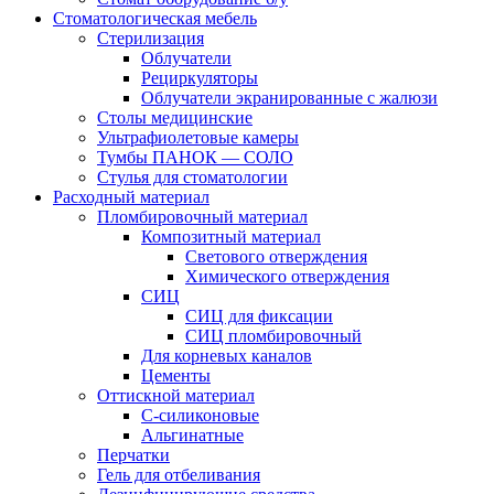
Стоматологическая мебель
Стерилизация
Облучатели
Рециркуляторы
Облучатели экранированные с жалюзи
Столы медицинские
Ультрафиолетовые камеры
Тумбы ПАНОК — СОЛО
Стулья для стоматологии
Расходный материал
Пломбировочный материал
Композитный материал
Светового отверждения
Химического отверждения
СИЦ
СИЦ для фиксации
СИЦ пломбировочный
Для корневых каналов
Цементы
Оттискной материал
С-силиконовые
Альгинатные
Перчатки
Гель для отбеливания