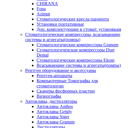
CHIRANA
Fona
Azimut
Стоматологические кресла пациента
Установки портативные
Доп. комплектующие к стомат. установкам
Стоматологические компрессоры, всасывающие
системы и агрегаты(помпы)
Стоматологические компрессоры Granum
Стоматологиченские компрессоры Durr
Dental
Стоматологические компрессоры Ekom
Всасывающие системы и агрегаты(помпы)
Рентген оборудование и аксессуары
Рентген-аппараты
Компьютерные Томографы для
стоматологии
Сканеры фосфорных пластин
Визиографы
Автоклавы, дистилляторы
Автоклавы Anthos
Автоклавы Getidy
Автоклавы Siger
Автоклавы Granum
Дистилляторы