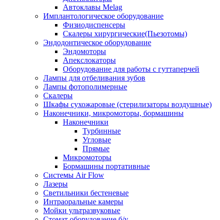
Автоклавы Melag
Имплантологическое оборудование
Физиодиспенсеры
Скалеры хирургические(Пьезотомы)
Эндодонтическое оборудование
Эндомоторы
Апекслокаторы
Оборудование для работы с гуттаперчей
Лампы для отбеливания зубов
Лампы фотополимерные
Скалеры
Шкафы сухожаровые (стерилизаторы воздушные)
Наконечники, микромоторы, бормашины
Наконечники
Турбинные
Угловые
Прямые
Микромоторы
Бормашины портативные
Системы Air Flow
Лазеры
Светильники бестеневые
Интраоральные камеры
Мойки ультразвуковые
Стомат оборудование б/у