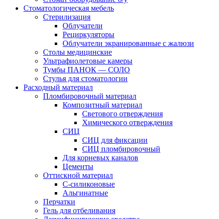
Стоматологическая мебель
Стерилизация
Облучатели
Рециркуляторы
Облучатели экранированные с жалюзи
Столы медицинские
Ультрафиолетовые камеры
Тумбы ПАНОК — СОЛО
Стулья для стоматологии
Расходный материал
Пломбировочный материал
Композитный материал
Светового отверждения
Химического отверждения
СИЦ
СИЦ для фиксации
СИЦ пломбировочный
Для корневых каналов
Цементы
Оттискной материал
С-силиконовые
Альгинатные
Перчатки
Гель для отбеливания