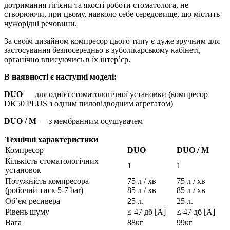
дотримання гігієни та якості роботи стоматолога, не
створюючи, при цьому, навколо себе середовище, що містить
чужорідні речовини.
За своїм дизайном компресор цього типу є дуже зручним для
застосування безпосередньо в зуболікарському кабінеті,
органічно вписуючись в їх інтер’єр.
В наявності є наступні моделі:
DUO
— для однієї стоматологічної установки (компресор
DK50 PLUS з одним пиловідводним агрегатом)
DUO / M
— з мембранним осушувачем
Технічні характеристики
Компресор
DUO
DUO / M
Кількість стоматологічних
1
1
установок
Потужність компресора
75 л / хв
75 л / хв
(робочий тиск 5-7 bar)
85 л / хв
85 л / хв
Об’єм ресивера
25 л.
25 л.
Рівень шуму
≤ 47 дб [A]
≤ 47 дб [A]
Вага
88кг
99кг