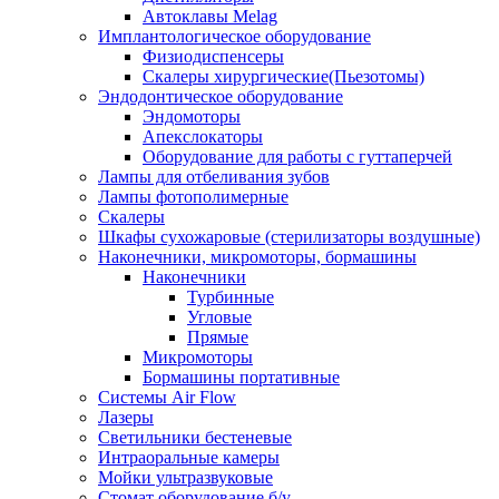
Автоклавы Melag
Имплантологическое оборудование
Физиодиспенсеры
Скалеры хирургические(Пьезотомы)
Эндодонтическое оборудование
Эндомоторы
Апекслокаторы
Оборудование для работы с гуттаперчей
Лампы для отбеливания зубов
Лампы фотополимерные
Скалеры
Шкафы сухожаровые (стерилизаторы воздушные)
Наконечники, микромоторы, бормашины
Наконечники
Турбинные
Угловые
Прямые
Микромоторы
Бормашины портативные
Системы Air Flow
Лазеры
Светильники бестеневые
Интраоральные камеры
Мойки ультразвуковые
Стомат оборудование б/у