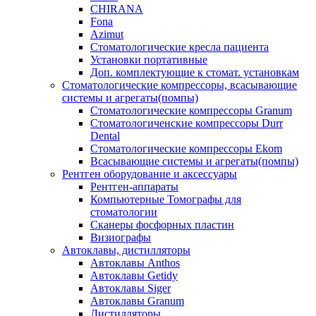
CHIRANA
Fona
Azimut
Стоматологические кресла пациента
Установки портативные
Доп. комплектующие к стомат. установкам
Стоматологические компрессоры, всасывающие
системы и агрегаты(помпы)
Стоматологические компрессоры Granum
Стоматологиченские компрессоры Durr
Dental
Стоматологические компрессоры Ekom
Всасывающие системы и агрегаты(помпы)
Рентген оборудование и аксессуары
Рентген-аппараты
Компьютерные Томографы для
стоматологии
Сканеры фосфорных пластин
Визиографы
Автоклавы, дистилляторы
Автоклавы Anthos
Автоклавы Getidy
Автоклавы Siger
Автоклавы Granum
Дистилляторы