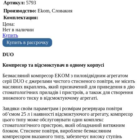
Артикул:
5793
Производство:
Ekom, Словакия
Комплектация:
Цена:
Нет в наличии
Купить
Купить в рассрочку
DUO
Компресор та відсмоктувач в одному корпусі
Безмасляний компресор EKOM з пиловідвідним агрегатом
серії DUO є джерелами чистого стисненого повітря, не місить
масляних вкраплень, який призначений для приведення в дію
стоматологічних приладів і пристроїв, а також для створення
зниженого тиску в відсмоктуючому агрегаті.
Завдяки своїм параметрам і розмірам резервуара повітря
об’ємом 25 л і наявності відсмоктуючого агрегату, компресор
цього типу може обслуговувати один комплекс
стоматологічного пристрою, який обладнаний витяжним
блоком. Стиснене повітря, вироблене безмасляним
компресором вказаного типу, забезпечує високу ступінь