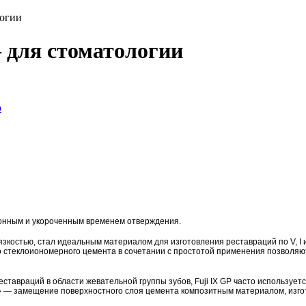
логии
 для стоматологии
онным и укороченным временем отверждения.
зкостью, стал идеальным материалом для изготовления реставраций по V, I и 
 стеклоиономерного цемента в сочетании с простотой применения позволяют
тавраций в области жевательной группы зубов, Fuji IX GP часто использует
 — замещение поверхностного слоя цемента композитным материалом, изгот