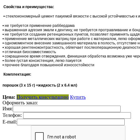
Свойства и преимущества:
• стеклоиономерный цемент пакуемой вязкости с высокой устойчивостью к 
• не требуется применение раббердама
• выраженная адгезия эмали к дентину, не требуется протравливание и бон
• не требуется создание ретенционных пунктов, позволяет применять щад
• применение металлических матриц при работе с материалом, легко офор
• одномоментное внесение замешанного материала в полость, отсутствие 
• хорошая рентгеноконтрастность, облегчает послеоперационную диагност
• отличная биосовместимость
• сокращенное время отверждения, финишная обработка возможна уже чер
• более густая консистенция, легко пакуется
• прочнее благодаря повышенной износостойкости
Комплектация:
порошок (3 х 15 г) +жидкость (2 х 6.4 мл)
Цена:
Получить консультацию
Купить
Оформить заказ:
Имя:
Телефон:
E-mail: