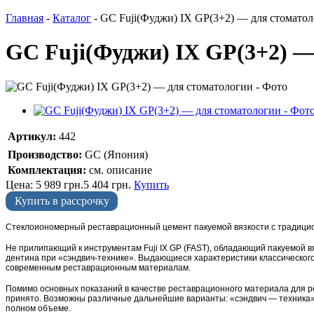
Главная
-
Каталог
-
GC Fuji(Фуджи) IX GP(3+2) — для стомато
GC Fuji(Фуджи) IX GP(3+2) —
Артикул:
442
Производство:
GC (Япония)
Комплектация:
см. описание
Цена:
5 989
грн.
5 404
грн.
Купить
Купить в рассрочку
Стеклоиономерный реставрационный цемент пакуемой вязкости с традици
Не прилипающий к инструментам Fuji IX GP (FAST), обладающий пакуемой вя
дентина при «сэндвич-технике». Выдающиеся характеристики классического
современным реставрационным материалам.
Помимо основных показаний в качестве реставрационного материала для рес
принято. Возможны различные дальнейшие варианты: «сэндвич — техника»
полном объеме.