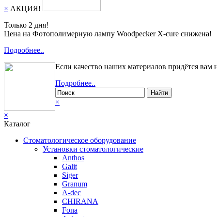
×
АКЦИЯ!
Только 2 дня!
Цена на Фотополимерную лампу Woodpecker X-cure снижена!
Подробнее..
Если качество наших материалов придётся вам 
Подробнее..
Найти
×
×
Каталог
Стоматологическое оборудование
Установки стоматологические
Anthos
Galit
Siger
Granum
A-dec
CHIRANA
Fona