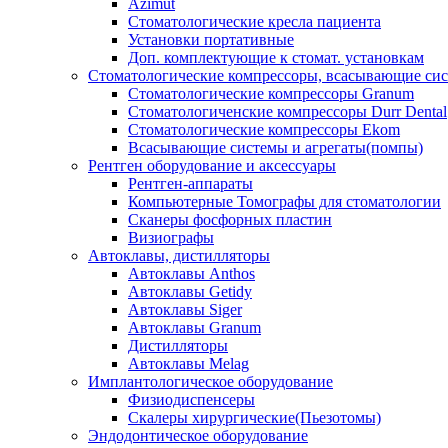
Azimut
Стоматологические кресла пациента
Установки портативные
Доп. комплектующие к стомат. установкам
Стоматологические компрессоры, всасывающие сис
Стоматологические компрессоры Granum
Стоматологиченские компрессоры Durr Dental
Стоматологические компрессоры Ekom
Всасывающие системы и агрегаты(помпы)
Рентген оборудование и аксессуары
Рентген-аппараты
Компьютерные Томографы для стоматологии
Сканеры фосфорных пластин
Визиографы
Автоклавы, дистилляторы
Автоклавы Anthos
Автоклавы Getidy
Автоклавы Siger
Автоклавы Granum
Дистилляторы
Автоклавы Melag
Имплантологическое оборудование
Физиодиспенсеры
Скалеры хирургические(Пьезотомы)
Эндодонтическое оборудование