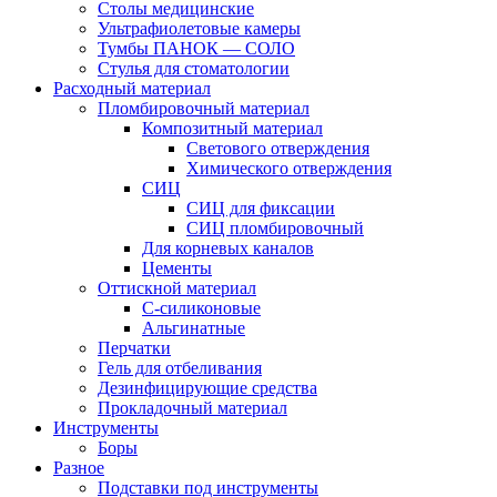
Столы медицинские
Ультрафиолетовые камеры
Тумбы ПАНОК — СОЛО
Стулья для стоматологии
Расходный материал
Пломбировочный материал
Композитный материал
Светового отверждения
Химического отверждения
СИЦ
СИЦ для фиксации
СИЦ пломбировочный
Для корневых каналов
Цементы
Оттискной материал
С-силиконовые
Альгинатные
Перчатки
Гель для отбеливания
Дезинфицирующие средства
Прокладочный материал
Инструменты
Боры
Разное
Подставки под инструменты