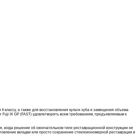
II классу, а также для восстановления культи зуба и замещения объема
 Fuji IX GP (FAST) удовлетворять всем требованиям, предъявляемым к
ся, когда решение об окончательном типе реставрационной конструкции не
овление вкладки или просто сохранение стеклоиономерной реставрации в