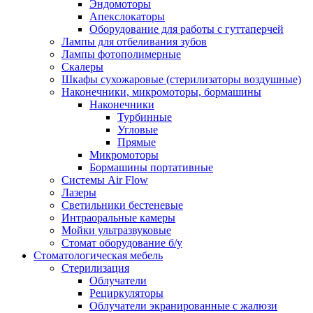
Эндомоторы
Апекслокаторы
Оборудование для работы с гуттаперчей
Лампы для отбеливания зубов
Лампы фотополимерные
Скалеры
Шкафы сухожаровые (стерилизаторы воздушные)
Наконечники, микромоторы, бормашины
Наконечники
Турбинные
Угловые
Прямые
Микромоторы
Бормашины портативные
Системы Air Flow
Лазеры
Светильники бестеневые
Интраоральные камеры
Мойки ультразвуковые
Стомат оборудование б/у
Стоматологическая мебель
Стерилизация
Облучатели
Рециркуляторы
Облучатели экранированные с жалюзи