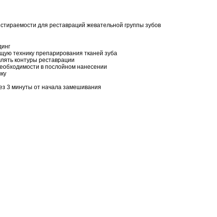
истираемости для реставраций жевательной группы зубов
динг
ящую технику препарирования тканей зуба
млять контуры реставрации
необходимости в послойном нанесении
ику
ез 3 минуты от начала замешивания