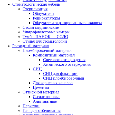
Стоматологическая мебель
Стерилизация
Облучатели
Рециркуляторы
Облучатели экранированные с жалюзи
Столы медицинские
Ультрафиолетовые камеры
Тумбы ПАНОК — СОЛО
Стулья для стоматологии
Расходный материал
Пломбировочный материал
Композитный материал
Светового отверждения
Химического отверждения
СИЦ
СИЦ для фиксации
СИЦ пломбировочный
Для корневых каналов
Цементы
Оттискной материал
С-силиконовые
Альгинатные
Перчатки
Гель для отбеливания