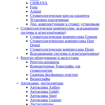
CHIRANA
Fona
Azimut
Стоматологические кресла пациента
Установки портативные
Доп. комплектующие к стомат. установкам
Стоматологические компрессоры, всасывающие
системы и агрегаты(помпы)
Стоматологические компрессоры Granum
Стоматологиченские компрессоры Durr
Dental
Стоматологические компрессоры Ekom
Всасывающие системы и агрегаты(помпы)
Рентген оборудование и аксессуары
Рентген-аппараты
Компьютерные Томографы для
стоматологии
Сканеры фосфорных пластин
Визиографы
Автоклавы, дистилляторы
Автоклавы Anthos
Автоклавы Getidy
Автоклавы Siger
Автоклавы Granum
Дистилляторы