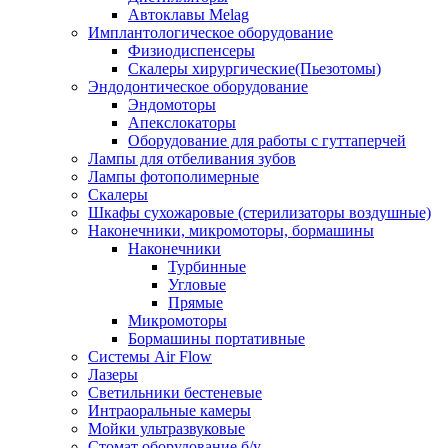
Автоклавы Melag
Имплантологическое оборудование
Физиодиспенсеры
Скалеры хирургические(Пьезотомы)
Эндодонтическое оборудование
Эндомоторы
Апекслокаторы
Оборудование для работы с гуттаперчей
Лампы для отбеливания зубов
Лампы фотополимерные
Скалеры
Шкафы сухожаровые (стерилизаторы воздушные)
Наконечники, микромоторы, бормашины
Наконечники
Турбинные
Угловые
Прямые
Микромоторы
Бормашины портативные
Системы Air Flow
Лазеры
Светильники бестеневые
Интраоральные камеры
Мойки ультразвуковые
Стомат оборудование б/у