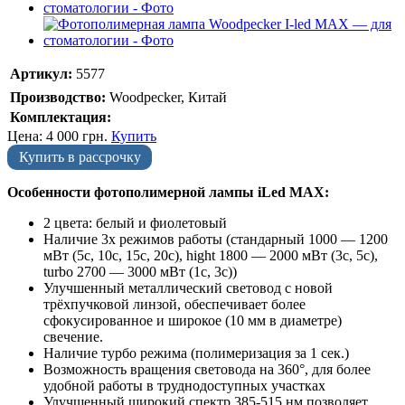
Артикул:
5577
Производство:
Woodpecker, Китай
Комплектация:
Цена:
4 000
грн.
Купить
Купить в рассрочку
Особенности фотополимерной лампы iLed MAX:
2 цвета: белый и фиолетовый
Наличие 3х режимов работы (стандарный 1000 — 1200
мВт (5с, 10с, 15с, 20с), hight 1800 — 2000 мВт (3с, 5с),
turbo 2700 — 3000 мВт (1с, 3с))
Улучшенный металлический световод с новой
трёхпучковой линзой, обеспечивает более
сфокусированное и широкое (10 мм в диаметре)
свечение.
Наличие турбо режима (полимеризация за 1 сек.)
Возможность вращения световода на 360°, для более
удобной работы в труднодоступных участках
Улучшенный широкий спектр 385-515 нм позволяет