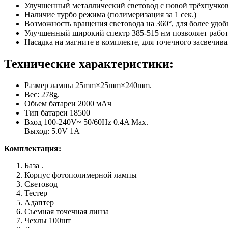
Улучшенный металлический световод с новой трёхпучково
Наличие турбо режима (полимеризация за 1 сек.)
Возможность вращения световода на 360°, для более удо
Улучшенный широкий спектр 385-515 нм позволяет рабо
Насадка на магните в комплекте, для точечного засвечива
Технические характеристики:
Размер лампы 25mm×25mm×240mm.
Вес: 278g.
Обьем батареи 2000 мАч
Тип батареи 18500
Вход 100-240V~ 50/60Hz 0.4A Max.
Выход: 5.0V 1A
Комплектация:
База .
Корпус фотополимерной лампы
Световод
Тестер
Адаптер
Сьемная точечная линза
Чехлы 100шт