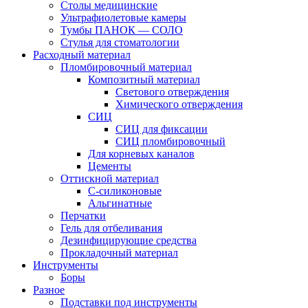
Столы медицинские
Ультрафиолетовые камеры
Тумбы ПАНОК — СОЛО
Стулья для стоматологии
Расходный материал
Пломбировочный материал
Композитный материал
Светового отверждения
Химического отверждения
СИЦ
СИЦ для фиксации
СИЦ пломбировочный
Для корневых каналов
Цементы
Оттискной материал
С-силиконовые
Альгинатные
Перчатки
Гель для отбеливания
Дезинфицирующие средства
Прокладочный материал
Инструменты
Боры
Разное
Подставки под инструменты