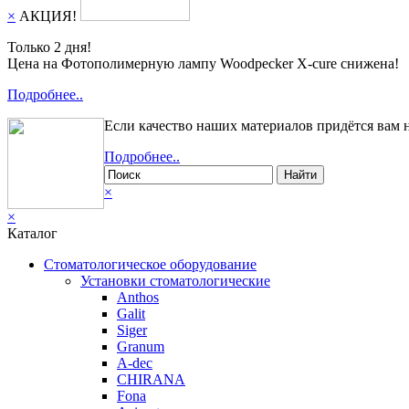
×
АКЦИЯ!
Только 2 дня!
Цена на Фотополимерную лампу Woodpecker X-cure снижена!
Подробнее..
Если качество наших материалов придётся вам 
Подробнее..
Найти
×
×
Каталог
Стоматологическое оборудование
Установки стоматологические
Anthos
Galit
Siger
Granum
A-dec
CHIRANA
Fona