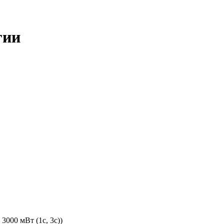
гии
3000 мВт (1с, 3с))