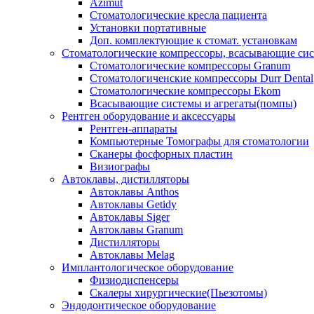
Azimut
Стоматологические кресла пациента
Установки портативные
Доп. комплектующие к стомат. установкам
Стоматологические компрессоры, всасывающие сис
Стоматологические компрессоры Granum
Стоматологиченские компрессоры Durr Dental
Стоматологические компрессоры Ekom
Всасывающие системы и агрегаты(помпы)
Рентген оборудование и аксессуары
Рентген-аппараты
Компьютерные Томографы для стоматологии
Сканеры фосфорных пластин
Визиографы
Автоклавы, дистилляторы
Автоклавы Anthos
Автоклавы Getidy
Автоклавы Siger
Автоклавы Granum
Дистилляторы
Автоклавы Melag
Имплантологическое оборудование
Физиодиспенсеры
Скалеры хирургические(Пьезотомы)
Эндодонтическое оборудование