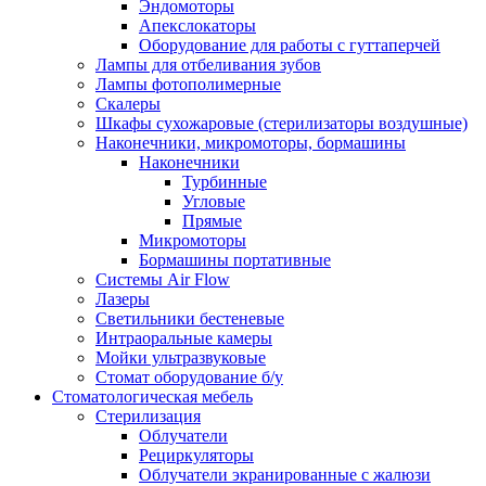
Эндомоторы
Апекслокаторы
Оборудование для работы с гуттаперчей
Лампы для отбеливания зубов
Лампы фотополимерные
Скалеры
Шкафы сухожаровые (стерилизаторы воздушные)
Наконечники, микромоторы, бормашины
Наконечники
Турбинные
Угловые
Прямые
Микромоторы
Бормашины портативные
Системы Air Flow
Лазеры
Светильники бестеневые
Интраоральные камеры
Мойки ультразвуковые
Стомат оборудование б/у
Стоматологическая мебель
Стерилизация
Облучатели
Рециркуляторы
Облучатели экранированные с жалюзи