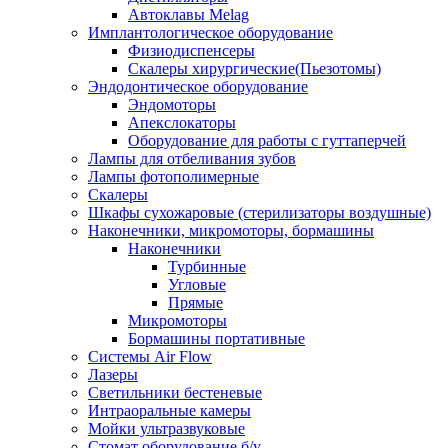
Автоклавы Melag
Имплантологическое оборудование
Физиодиспенсеры
Скалеры хирургические(Пьезотомы)
Эндодонтическое оборудование
Эндомоторы
Апекслокаторы
Оборудование для работы с гуттаперчей
Лампы для отбеливания зубов
Лампы фотополимерные
Скалеры
Шкафы сухожаровые (стерилизаторы воздушные)
Наконечники, микромоторы, бормашины
Наконечники
Турбинные
Угловые
Прямые
Микромоторы
Бормашины портативные
Системы Air Flow
Лазеры
Светильники бестеневые
Интраоральные камеры
Мойки ультразвуковые
Стомат оборудование б/у