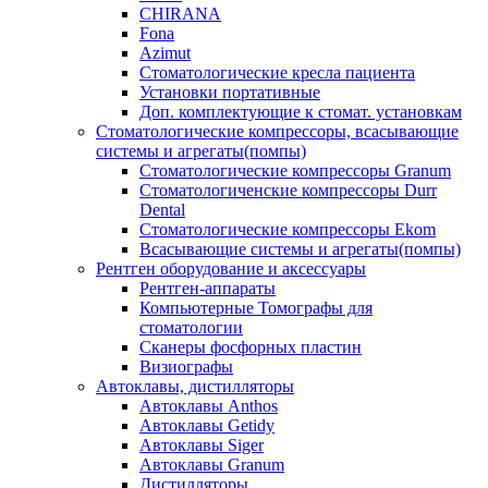
CHIRANA
Fona
Azimut
Стоматологические кресла пациента
Установки портативные
Доп. комплектующие к стомат. установкам
Стоматологические компрессоры, всасывающие
системы и агрегаты(помпы)
Стоматологические компрессоры Granum
Стоматологиченские компрессоры Durr
Dental
Стоматологические компрессоры Ekom
Всасывающие системы и агрегаты(помпы)
Рентген оборудование и аксессуары
Рентген-аппараты
Компьютерные Томографы для
стоматологии
Сканеры фосфорных пластин
Визиографы
Автоклавы, дистилляторы
Автоклавы Anthos
Автоклавы Getidy
Автоклавы Siger
Автоклавы Granum
Дистилляторы