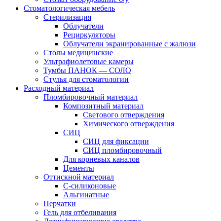
Стоматологическая мебель
Стерилизация
Облучатели
Рециркуляторы
Облучатели экранированные с жалюзи
Столы медицинские
Ультрафиолетовые камеры
Тумбы ПАНОК — СОЛО
Стулья для стоматологии
Расходный материал
Пломбировочный материал
Композитный материал
Светового отверждения
Химического отверждения
СИЦ
СИЦ для фиксации
СИЦ пломбировочный
Для корневых каналов
Цементы
Оттискной материал
С-силиконовые
Альгинатные
Перчатки
Гель для отбеливания