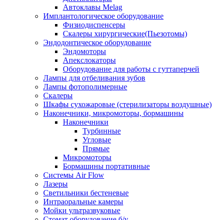
Автоклавы Melag
Имплантологическое оборудование
Физиодиспенсеры
Скалеры хирургические(Пьезотомы)
Эндодонтическое оборудование
Эндомоторы
Апекслокаторы
Оборудование для работы с гуттаперчей
Лампы для отбеливания зубов
Лампы фотополимерные
Скалеры
Шкафы сухожаровые (стерилизаторы воздушные)
Наконечники, микромоторы, бормашины
Наконечники
Турбинные
Угловые
Прямые
Микромоторы
Бормашины портативные
Системы Air Flow
Лазеры
Светильники бестеневые
Интраоральные камеры
Мойки ультразвуковые
Стомат оборудование б/у