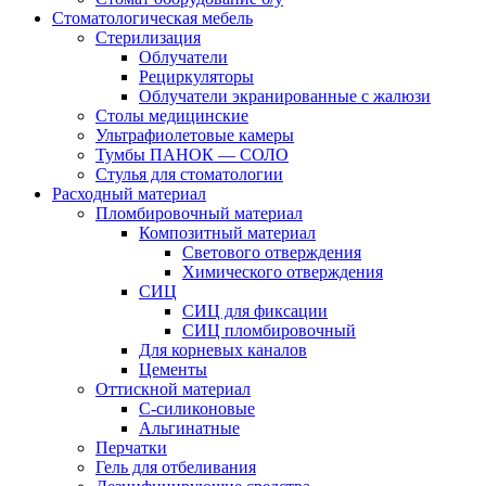
Стоматологическая мебель
Стерилизация
Облучатели
Рециркуляторы
Облучатели экранированные с жалюзи
Столы медицинские
Ультрафиолетовые камеры
Тумбы ПАНОК — СОЛО
Стулья для стоматологии
Расходный материал
Пломбировочный материал
Композитный материал
Светового отверждения
Химического отверждения
СИЦ
СИЦ для фиксации
СИЦ пломбировочный
Для корневых каналов
Цементы
Оттискной материал
С-силиконовые
Альгинатные
Перчатки
Гель для отбеливания