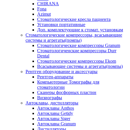
CHIRANA
Fona
Azimut
Стоматологические кресла пациента
Установки портативные
Доп. комплектующие к стомат. установкам
Стоматологические компрессоры, всасывающие
системы и агрегаты(помпы)
Стоматологические компрессоры Granum
Стоматологиченские компрессоры Durr
Dental
Стоматологические компрессоры Ekom
Всасывающие системы и агрегаты(помпы)
Рентген оборудование и аксессуары
Рентген-аппараты
Компьютерные Томографы для
стоматологии
Сканеры фосфорных пластин
Визиографы
Автоклавы, дистилляторы
Автоклавы Anthos
Автоклавы Getidy
Автоклавы Siger
Автоклавы Granum
Дистилляторы